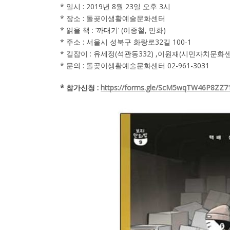
* 일시 : 2019년 8월 23일 오후 3시
* 장소 : 돌곶이생활예술문화센터
* 읽을 책 : ‘까대기’ (이종철, 만화)
* 주소 : 서울시 성북구 화랑로32길 100-1
* 길잡이 : 유세정(석관동332) ,이원재(시민자치문화
* 문의 : 돌곶이생활예술문화센터 02-961-3031
* 참가신청 :
https://forms.gle/ScM5wqTW46P8ZZ7