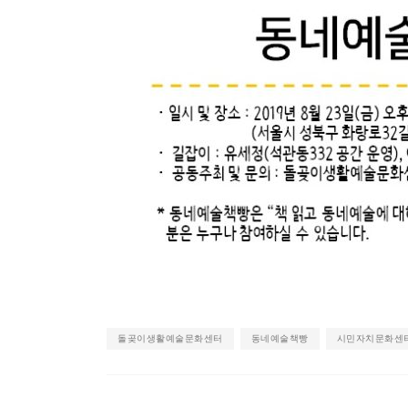
돌곶이생활예술문화센터
동네예술책빵
시민자치문화센