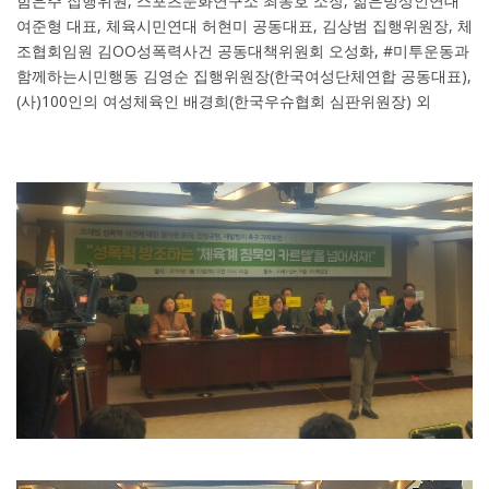
함은주 집행위원, 스포츠문화연구소 최동호 소장, 젊은빙상인연대
여준형 대표, 체육시민연대 허현미 공동대표, 김상범 집행위원장, 체
조협회임원 김OO성폭력사건 공동대책위원회 오성화, #미투운동과
함께하는시민행동 김영순 집행위원장(한국여성단체연합 공동대표),
(사)100인의 여성체육인 배경희(한국우슈협회 심판위원장) 외