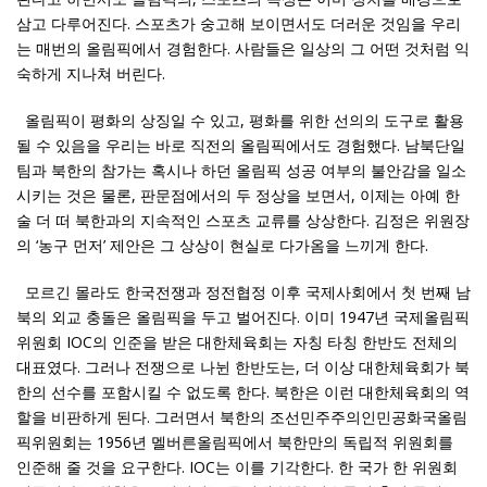
삼고 다루어진다. 스포츠가 숭고해 보이면서도 더러운 것임을 우리
는 매번의 올림픽에서 경험한다. 사람들은 일상의 그 어떤 것처럼 익
숙하게 지나쳐 버린다.
올림픽이 평화의 상징일 수 있고, 평화를 위한 선의의 도구로 활용
될 수 있음을 우리는 바로 직전의 올림픽에서도 경험했다. 남북단일
팀과 북한의 참가는 혹시나 하던 올림픽 성공 여부의 불안감을 일소
시키는 것은 물론, 판문점에서의 두 정상을 보면서, 이제는 아예 한
술 더 떠 북한과의 지속적인 스포츠 교류를 상상한다. 김정은 위원장
의 ‘농구 먼저’ 제안은 그 상상이 현실로 다가옴을 느끼게 한다.
모르긴 몰라도 한국전쟁과 정전협정 이후 국제사회에서 첫 번째 남
북의 외교 충돌은 올림픽을 두고 벌어진다. 이미 1947년 국제올림픽
위원회 IOC의 인준을 받은 대한체육회는 자칭 타칭 한반도 전체의
대표였다. 그러나 전쟁으로 나뉜 한반도는, 더 이상 대한체육회가 북
한의 선수를 포함시킬 수 없도록 한다. 북한은 이런 대한체육회의 역
할을 비판하게 된다. 그러면서 북한의 조선민주주의인민공화국올림
픽위원회는 1956년 멜버른올림픽에서 북한만의 독립적 위원회를
인준해 줄 것을 요구한다. IOC는 이를 기각한다. 한 국가 한 위원회