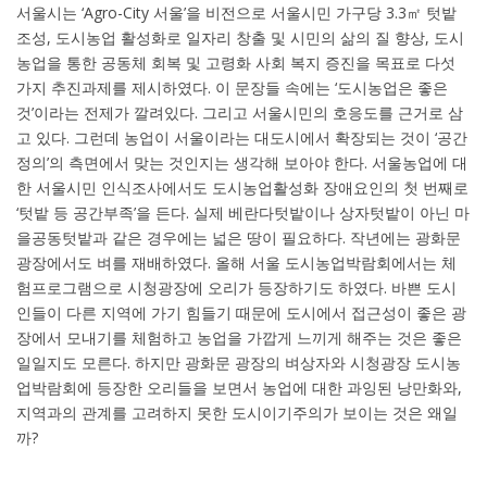
서울시는 ‘Agro-City 서울’을 비전으로 서울시민 가구당 3.3㎡ 텃밭
조성, 도시농업 활성화로 일자리 창출 및 시민의 삶의 질 향상, 도시
농업을 통한 공동체 회복 및 고령화 사회 복지 증진을 목표로 다섯
가지 추진과제를 제시하였다. 이 문장들 속에는 ‘도시농업은 좋은
것’이라는 전제가 깔려있다. 그리고 서울시민의 호응도를 근거로 삼
고 있다. 그런데 농업이 서울이라는 대도시에서 확장되는 것이 ‘공간
정의’의 측면에서 맞는 것인지는 생각해 보아야 한다. 서울농업에 대
한 서울시민 인식조사에서도 도시농업활성화 장애요인의 첫 번째로
‘텃밭 등 공간부족’을 든다. 실제 베란다텃밭이나 상자텃밭이 아닌 마
을공동텃밭과 같은 경우에는 넓은 땅이 필요하다. 작년에는 광화문
광장에서도 벼를 재배하였다. 올해 서울 도시농업박람회에서는 체
험프로그램으로 시청광장에 오리가 등장하기도 하였다. 바쁜 도시
인들이 다른 지역에 가기 힘들기 때문에 도시에서 접근성이 좋은 광
장에서 모내기를 체험하고 농업을 가깝게 느끼게 해주는 것은 좋은
일일지도 모른다. 하지만 광화문 광장의 벼상자와 시청광장 도시농
업박람회에 등장한 오리들을 보면서 농업에 대한 과잉된 낭만화와,
지역과의 관계를 고려하지 못한 도시이기주의가 보이는 것은 왜일
까?