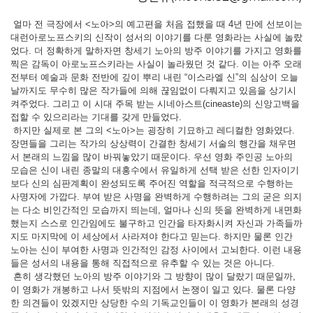
얼마 전 극장에서 <노아>의 예고편을 처음 접했을 때 4년 만에 선보이는
대런아로노프스키의 신작이 성서의 이야기를 다룬 영화라는 사실에 놀랐
었다. 더 정확하게 말하자면 창세기 노아의 방주 이야기를 가지고 영화를
찍은 감독이 아로노프스키라는 사실이 놀라웠던 것 같다. 이는 아주 오래
전부터 예술과 문화 전반에 깊이 뿌리 내린 “이스라엘 신”의 심상이 오늘
날까지도 무수히 많은 작가들에 의해 끊임없이 다뤄지고 있음을 상기시
켜주었다. 그리고 이 시대 주목 받는 시네아스트(cineaste)의 신앙고백을
접할 수 있으리라는 기대를 갖게 만들었다.
하지만 실제로 본 그의 <노아>는 굉장히 기묘하고 레디컬한 영화였다.
장면들을 그리는 작가의 상상력이 간결한 창세기 서술의 행간을 채우면
서 본래의 느낌을 많이 바꿔놓았기 때문이다. 우선 영화 주인공 노아의
모습은 신이 내린 종말의 대홍수에서 유일하게 선택 받은 선한 인자이기
보다 신의 심판계획이 완성되도록 주어진 역할을 적극적으로 수행하는
사명자에 가깝다. 부여 받은 사명을 완벽하게 수행하려는 그의 굳은 의지
는 다소 비인간적인 모습까지 띄는데, 얼마나 신의 뜻을 완벽하게 내면화
했는지 스스로 인간임에도 불구하고 인간을 타자화시켜 자신과 가족들까
지도 마지막에 이 세상에서 사라져야 한다고 믿는다. 하지만 물론 인간
노아는 신이 부여한 사명과 인간적인 감정 사이에서 고뇌한다. 이런 내용
들은 성서의 내용을 통해 직접적으로 유추할 수 있는 것은 아니다.
흔히 생각했던 노아의 방주 이야기와 그 방향이 많이 달랐기 때문일까,
이 영화가 개봉하고 나서 뜻밖의 지점에서 논쟁이 일고 있다. 물론 다양
한 의견들이 있겠지만 상당한 수의 기독교인들이 이 영화가 본래의 성경