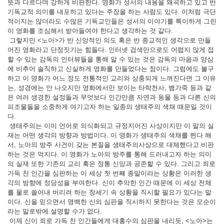
뜻과 다르다며 강하게 비판한다. 영화가 성서의 내용을 왜곡하고 있고 반
기독교적 의미를 내포하고 있다는 주장을 하는 사람도 있다. 이처럼 극단
적이지는 않더라도 수많은 기독교인들은 성서의 이야기를 특이하게 그린
이 영화를 조심해서 받아들여야 한다고 생각하는 것 같다.
그렇지만 <노아>가 반 신앙적인 의도 혹은 반 종교적인 생각으로 만들
어진 영화라고 단정짓기는 힘들다. 인터넷 검색만으로도 어렵지 않게 접
할 수 있는 감독의 인터뷰들을 통해 알 수 있는 것은 감독의 마음과 양심
에 비추어 솔직하고 신실하게 영화를 만들었다는 점이다. 그럼에도 불구
하고 이 영화가 어느 정도 전통적인 교리와 상충되게 느껴진다면 그 이유
는, 성경에는 안 나오지만 영화에서만 보이는 타락천사, 뱀가죽 등과 같
은 여러 생경한 설정들과 무엇보다 인간만큼 자연과 동물 등과 다른 신의
피조물들을 소중하게 여기고자 하는 일종의 생태주의 색채 때문일 것이
다.
생태주의는 이미 언어로 의식화되고 규정지어진 사상이지만 이 말의 실
재는 어떤 생각의 방향과 방법이다. 이 영화가 생태주의 색채를 띈다 해
서, 노아의 방주 사건이 갖는 본질을 생태주의사상으로 대체했다고 비판
하는 것은 억지다. 이 영화가 노아의 방주를 통해 드러내고자 하는 의미
의 실재 또한 기존의 교리 혹은 정통 신앙과 공존할 수 있다. 그리고 죄로
가득 찬 인간을 심판하는 이 세상 첫 번째 종말이라는 상황은 이러한 생
각의 방향에 정당성을 부여한다. 신이 추악한 인간 때문에 이 세상 전체
를 물로 쓸어내 버리려 하는 창세기 속 상황을 직시할 필요가 있다는 말
이다. 신을 믿으면서 명백한 신의 심판을 직시하지 못한다는 것은 모순이
라는 말로밖에 설명할 수가 없다.
이제 신이 죄로 가득 찬 인간들에게 대홍수의 심판을 내리듯, <노아>는