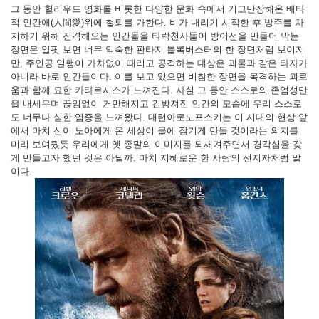
그 동안 헐리우드 영화를 비롯한 다양한 문화 속에서 기고만장해온 배타
적 인간애(人間愛)위에 철퇴를 가한다. 비가 내리기 시작한 후 방주를 차
지하기 위해 진격해오는 인간들을 타락천사들이 방어선을 만들어 막는
장면은 얼핏 보면 너무 익숙한 판타지 블록버스터의 한 장면처럼 보이지
만, 주인공 일행이 가차없이 때리고 공격하는 대상은 괴물과 같은 타자가
아니라 바로 인간들이다. 이를 보고 있으면 비참한 장면을 목격하는 괴로
움과 함께 묘한 카타르시스가 느껴진다. 사실 그 동안 스스로의 존엄성만
을 내세우며 끊임없이 거만해지고 건방져진 인간의 모습에 우리 스스로
도 너무나 심한 염증을 느껴왔다. 대런아로노프스키는 이 시대의 현상 앞
에서 마치 신이 노아에게 온 세상이 물에 잠기게 만들 것이라는 의지를
미리 보여줬듯 우리에게 옛 종말의 이미지를 되새겨주면서 경각심을 갖
게 만들고자 했던 것은 아닐까. 마치 지혜로운 한 사람의 선지자처럼 말
이다.