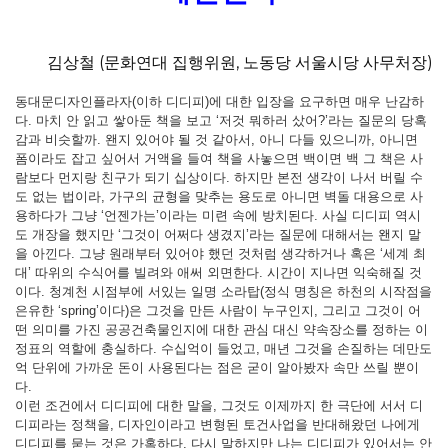
김상철 (문화연대 집행위원, 노동당 서울시당 사무처장)
동대문디자인플라자(이하 디디피)에 대한 입장을 요구하면 매우 난감하
다. 마치 안 읽고 쌓아둔 책을 보고 ‘저것 뭐하러 샀어?’라는 질문의 당혹
감과 비슷할까. 왠지 있어야 될 것 같아서, 아니 다들 있으니까, 아니면
폼이라도 잡고 싶어서 거액을 들여 책을 사놓으면 백이면 백 그 책은 사
람보다 먼지랑 친구가 되기 십상이다. 하지만 본전 생각이 나서 버릴 수
도 없는 법이라, 가구의 균형을 맞추는 용도로 아니면 벽돌 대용으로 사
용하다가 그냥 ‘언젠가는’이라는 미련 속에 방치된다. 사실 디디피 역시
도 개장을 했지만 ‘그것이 어쩌다 생겼지’라는 질문에 대해서는 왠지 말
을 아낀다. 그냥 원래부터 있어야 했던 것처럼 생각하거나 혹은 ‘세계 최
대’ 따위의 수식어를 빌려와 애써 외면한다. 시간이 지나면 익숙해질 것
이다. 청계천 시점부에 서있는 일명 소라탑(정식 명칭은 하천의 시작점을
은유한 ‘spring’이다)은 그것을 만든 사람이 누구인지, 그리고 그것이 어
떤 의미를 가진 공공건축물인지에 대한 관심 대신 약속장소를 정하는 이
정표의 역할에 충실하다. 수십억이 들었고, 매년 그것을 손질하는 데만도
억 단위에 가까운 돈이 사용된다는 점은 굳이 알아봤자 속만 쓰릴 뿐이
다.
이런 조건에서 디디피에 대한 말을, 그것도 이제까지 한 극단에 서서 디
디피라는 정책을, 디자인이라고 변형된 토건사업을 반대해왔던 나에게
디디피를 묻는 것은 가혹하다. 다시 말하지만 나는 디디피가 있어서는 안