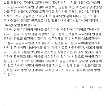
할을 해달라는 것이다. 그런데 매년 300억원의 수익을 내겠다고 마음먹
고 있는 디디피가 주변 상권에 부정적인 영향을 주면 주었지 긍정적인 영
향을 주긴 힘들다. 품목을 조정한다고 하더라도 문제는 남는데, 디디피
자체로 ‘자기 완결적인 소비구조’로 설계되면 굳이 디디피 안으로 들어
온 사람들이 동대문 인근으로 나갈 필요가 사라진다. 알다시피 디디피는
24시간 운영할 예정이다.
따라서 현재 디디피의 미래를 고민한다면 과감하게 디디피를 걷어내야
한다고 본다. 사용목적을 특정하지 않고 현재 건축물의 디자인의 변형을
꾀하는 용도를 발견하는 것이다. 상주단체를 둔 상시적인 예술공간이어
도 좋다. 공공디자인학교가 들어서고 창업을 꿈꾸는 디자이너/문화기획
자의 인큐베이팅 시설이어도 좋다. 아예 학교로 사용하던가, 새롭게 발굴
되고 있는 유구들을 보관하고 전시하는 박물관이면 어떤가. 문제는 불가
피하게 전제되고 있는 비용을 사회화하는 것이다. 시민으로 하여금 감수
할 만한 것으로 만드는 것이다. 무리해서 공공건축물로 장사할 궁리를 하
지 말고 차라리 어떻게 하면 비용을 감수할 수 있게 만들 수 있을지를 고
민하는 것이 훨씬 생산적이다. 시작은 여기서 부터다. 솔직히 달리 방법
이 없다.