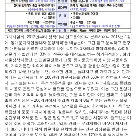
그래서일까, 2012년부터 청책이니 연구용역이니 분주하더니 2013년 1월
에 ‘동대문디자인플라자 운영계획’을 내놓는다. 그간 듣고 분석하고 연구
한 대안들을 반영한 결과라고 나온 것이다. 1차례의 청책워크숍, 26회의
전문가 개별인터뷰, 33명의 전문가를 대상으로 하는 창의공정회의, 희망
서울정책자문단, 신진발굴전문가 그룹, 동대문창의희망 시장 자문위원
회, 기획자문단 회의에 페이스북 온오프 채널을 활용한 의견수렴이 진행
되었다. 바뀐 내용을 보면, 소소한 변화는 둘째치고 몇 가지가 눈에 띈다.
하나는 집객목표다. 연 180만명 방문목표를 연간 550만명 참여로 바꾸었
다. 근거로는 디디피 목적 방문객을 높이겠다는 것이다. 다음으로 콘텐츠
의 내용도 콘텐프 중심에서 플랫폼 중심으로 바뀌었다. 이는 그간 운영기
관의 자체 기획의 비중이 낮아졌다는 것을 의미한다. 이런 결과로 수입지
출의 경제성은 – 206억원에서 수입과 지출이 0을 이루는 균형재정으로
바뀌었다. 만약 계획만 수정해서 달성했을 목표면 한강에는 이미 중국발
유람선이 둥둥 떠다녀야 한다. 결론부터 말하면, 디디피라는 목표에 갖힌
순간부터 오세훈 전 시장은 말할 것도 없고 박원순 시장까지 출구없는 미
로에 갖혀 버렸다. 그러다 보니 말도 안되는 운영계획이 버젓이 제시된
다. 보라, 디디피 목적 방문객을 유치하겠다는 것은 입장료를 받겠다는
것이며 그것으로 61억원, 대관 및 임대수입으로 170억원을 벌겠다는 것