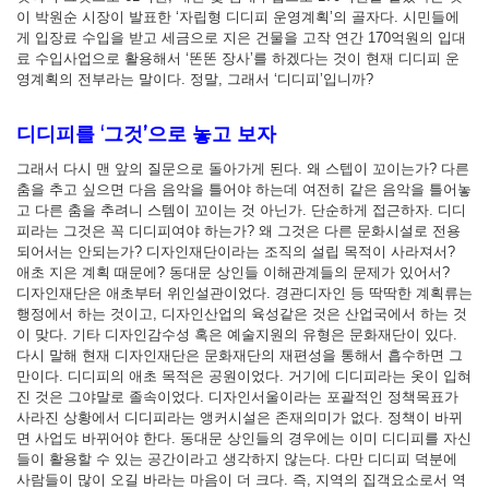
이 박원순 시장이 발표한 ‘자립형 디디피 운영계획’의 골자다. 시민들에
게 입장료 수입을 받고 세금으로 지은 건물을 고작 연간 170억원의 입대
료 수입사업으로 활용해서 ‘똔똔 장사’를 하겠다는 것이 현재 디디피 운
영계획의 전부라는 말이다. 정말, 그래서 ‘디디피’입니까?
디디피를 ‘그것’으로 놓고 보자
그래서 다시 맨 앞의 질문으로 돌아가게 된다. 왜 스텝이 꼬이는가? 다른
춤을 추고 싶으면 다음 음악을 틀어야 하는데 여전히 같은 음악을 틀어놓
고 다른 춤을 추려니 스템이 꼬이는 것 아닌가. 단순하게 접근하자. 디디
피라는 그것은 꼭 디디피여야 하는가? 왜 그것은 다른 문화시설로 전용
되어서는 안되는가? 디자인재단이라는 조직의 설립 목적이 사라져서?
애초 지은 계획 때문에? 동대문 상인들 이해관계들의 문제가 있어서?
디자인재단은 애초부터 위인설관이었다. 경관디자인 등 딱딱한 계획류는
행정에서 하는 것이고, 디자인산업의 육성같은 것은 산업국에서 하는 것
이 맞다. 기타 디자인감수성 혹은 예술지원의 유형은 문화재단이 있다.
다시 말해 현재 디자인재단은 문화재단의 재편성을 통해서 흡수하면 그
만이다. 디디피의 애초 목적은 공원이었다. 거기에 디디피라는 옷이 입혀
진 것은 그야말로 졸속이었다. 디자인서울이라는 포괄적인 정책목표가
사라진 상황에서 디디피라는 앵커시설은 존재의미가 없다. 정책이 바뀌
면 사업도 바뀌어야 한다. 동대문 상인들의 경우에는 이미 디디피를 자신
들이 활용할 수 있는 공간이라고 생각하지 않는다. 다만 디디피 덕분에
사람들이 많이 오길 바라는 마음이 더 크다. 즉, 지역의 집객요소로서 역