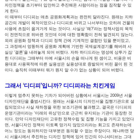
자인정책을 초기부터 입안하고 추진해온 사람이라는 점을 짐작할 수 있
게 한다.
이 때부터 디디피는 애초 공원화계획과는 완전히 달라진다. 원래는 지하
공간의 개발이 목적이었으나 디디피로 바뀌고 나서부터는 오히려 건물의
사용에 초점이 옮겨가게 되는 것이다. 사실상 ‘왜?’라는 정책사업의 목적
이 전면적으로 뒤바뀐 것인데 이에 대한 명확함이 전혀 발견되지 않는다.
외려 공원화 정책과 디디피 정책 간에 기계적인 결합만 있을 뿐이었고,
그 과정에서 엉뚱하게 공원화 계획에 기반한 국제설계경기를 해버려 사
실상 ‘결론’을 내려놓게 되어 버렸다. 자하 하디드라는 명성에 상투가 잡
힌 디디피는 그때부터 아예 서울시의 손을 떠나게 된 셈이고, 비용은 비
용대로 사용목적에 따른 실용성은 실용성대로 증발되어 버린 꼴이 된 것
이다. 솔직히 이때부터 뭐가 뭔지 알 수가 없는 상황이 되어 버렸다.
그래서 ‘디디피’입니까? 디디피라는 치킨게임
이렇게 멈추지 못하는 기차가 되어버린 상황에서 서울시는 2009년 서울
디자인재단을 출범시킨다. 원래는 서울시의 디자인서울 집행기관으로 설
립되었으나 사실 재하청을 위한 보조기관에 불과했고, 결국은 디디피의
운영기관이라는 ‘미래의 위상’만으로 근근히 유지되는 기관이 등장한 것
이다. 만약 디자인재단이 고유한 정책수립 및 집행 기능을 가지고 있었다
면, 서울디자인 정책이 이토록 망가지 않았으리라는 회고도 존재하는데
어느 정도는 동의하지만 대부분은 동의할 수 없는 주장이다. 왜냐하면 당
시 서울시에서 추진하는 디자인 정책에 있어 민간의 이니셔티브는 그대