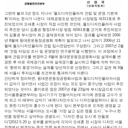
그런데 불과 1년 정도 지나서 ‘월드디자인플라자 건립 및 운영 기본계
획’이라는 문서가 나온다. 대체공원조성 방안은 시장방침 제311호로 추
진되었으며 오세훈 시장이 직접 사인한 것인데, 월드디자인플라자 사업
의 추진은 당시 김흥권 행정1부시장 방침 제561호를 근거로 추진되었으
며 김흥권 부시장이 최고 결재권자로 되어 있다. 경과를 살펴보면 2006
년 8월에 동대문운동장공원화 계획이 발표되고 나서 갑자기 2006년 11
월에 월드디자인플라자 건립 임시전담반이 구성된다. 그리고 2007년 2월
에 ‘건립 타당성 조사 및 운영방안 연구용역’을 시행한다. 이 과정에서 3
월에 건립규모를 변경하고 4월에 동대문운동장공원화사업 설계비를 변
경한 후 바로 국제경기로 바꿔 설계경기를 실시하고 8월에 자하 하디드
의 ‘환유의 풍경’이라는 설계를 당선작으로 선정한다. 그리고 같은 해 9월
에 서울시 투자심사를 조건부로 통과하기에 이른다.
간단하게 정리하면, 동대문운동장공원화사업과 월드디자인플라자사업
이 갑자기 엉키면서 사업간 조정이 되는 것도 없이 중구난방 사업이 추진
되었다는 것이다. 흥미로운 점은 2007년 4월 23일에 부시장급으로 디자
인서울총괄본부라는 임시기구가 만들어지는데 여기에 권영걸 교수가 오
게 되고 이 때부터 갑자기 ‘세계디자인수도’니 디자인올림픽이니 듣도 보
도 못한 디자인의 홍수가 나게 된다. 당시 본부장으로 오게된 권영걸 교
수는 “이제는 서울이라는 도시를 ‘가장 살고 싶은 명품 도시’, ‘누구나 한
번쯤 방문하고 싶어하는 관광도시’, ‘디자인 중심 도시’로 만들겠
다”(2012.5.20.는 포부를 밝히는데 각각이 오세훈 전 시장의 디자인 서울
정책에서 발견되는 주요 정책 슬로건이라는 점에서, 사실상 서울시의 디