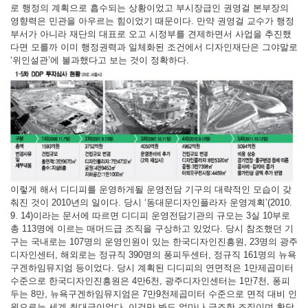
로 행정의 계획으로 흡수되는 상황이었고 부시장급인 권영걸 본부장의
영향력은 민관을 아우르는 힘이었기 때문이다. 만약 권영걸 교수가 행정
부서가 아니라 재단의 대표로 오고 시정부를 견제하면서 사업을 추진했
다면 모를까 이미 행정권력과 일체화된 조건에서 디자인재단은 그야말로
‘위인설관’에 불과했다고 보는 것이 정확하다.
이렇게 해서 디디피를 운영하게될 운영전담 기구의 대략적인 모습이 갖
춰진 것이 2010년의 일이다. 당시 ‘동대문디자인플라자 운영계획’(2010.
9. 14)이라는 문서에 따르면 디디피 운영전담기관의 규모는 3실 10부로
총 113명에 이르는 매머드급 조직을 구상하고 있었다. 당시 참조했던 기
구는 국내로는 107명의 운영인원이 있는 한국디자인진흥원, 23명의 광주
디자인센터, 해외로는 정규직 390명의 퐁피두센터, 정규직 161명의 뉴욕
구겐하임뮤지엄 등이었다. 당시 계획된 디디피의 연면적은 1만제곱미터
수준으로 한국디자인진흥원은 4만6천, 광주디자인센터는 1만7천, 퐁피
두는 8만, 뉴욕구겐하임뮤지엄은 7만9천제곱미터 수준으로 면적 대비 인
원으로는 세계 최대급이었다. 이것만 봐도 얼마나 급조한 조직이며 황당