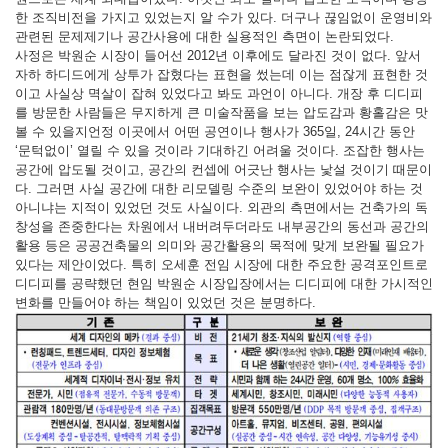
한 조직비전을 가지고 있었는지 알 수가 있다. 더구나 끊임없이 운영비와
관련된 문제제기나 공간사용에 대한 실용적인 측면이 논란되었다.
사정은 박원순 시장이 들어선 2012년 이후에도 달라진 것이 없다. 앞서
자하 하디드에게 상투가 잡혔다는 표현을 썼는데 이는 점잖게 표현한 것
이고 사실상 멱살이 잡혀 있었다고 봐도 과언이 아니다. 개장 후 디디피
를 방문한 사람들은 무지하게 큰 미술작품을 보는 압도감과 황홀감은 맛
볼 수 있을지언정 이곳에서 어떤 공연이나 행사가 365일, 24시간 동안
‘문턱없이’ 열릴 수 있을 것이라 기대하긴 어려울 것이다. 조잡한 행사는
공간에 압도될 것이고, 공간의 컨셉에 어긋난 행사는 낯설 것이기 때문이
다. 그러면 사실 공간에 대한 리모델링 수준의 보완이 있었어야 하는 것
아니냐는 지적이 있었던 것도 사실이다. 외관의 측면에서는 건축가의 독
창성을 존중한다는 차원에서 내버려두더라도 내부공간의 동선과 공간의
활용 등은 공공건축물의 의미와 공간활용의 목적에 맞게 보완될 필요가
있다는 제안이었다. 특히 오세훈 전임 시장에 대한 주요한 공격포인트로
디디피를 공략했던 현임 박원순 시장입장에서는 디디피에 대한 가시적인
변화를 만들어야 하는 책임이 있었던 것은 분명하다.