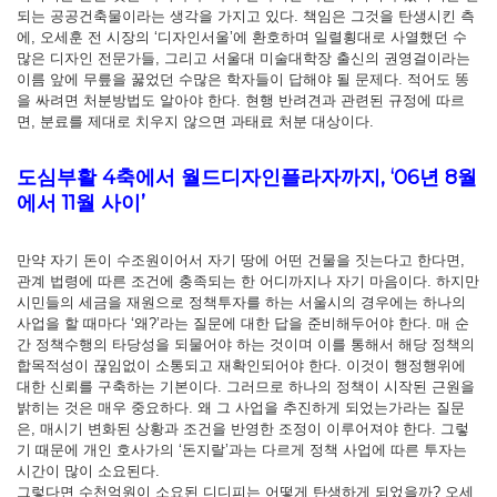
되는 공공건축물이라는 생각을 가지고 있다. 책임은 그것을 탄생시킨 측
에, 오세훈 전 시장의 ‘디자인서울’에 환호하며 일렬횡대로 사열했던 수
많은 디자인 전문가들, 그리고 서울대 미술대학장 출신의 권영걸이라는
이름 앞에 무릎을 꿇었던 수많은 학자들이 답해야 될 문제다. 적어도 똥
을 싸려면 처분방법도 알아야 한다. 현행 반려견과 관련된 규정에 따르
면, 분료를 제대로 치우지 않으면 과태료 처분 대상이다.
도심부활 4축에서 월드디자인플라자까지, ‘06년 8월
에서 11월 사이’
만약 자기 돈이 수조원이어서 자기 땅에 어떤 건물을 짓는다고 한다면,
관계 법령에 따른 조건에 충족되는 한 어디까지나 자기 마음이다. 하지만
시민들의 세금을 재원으로 정책투자를 하는 서울시의 경우에는 하나의
사업을 할 때마다 ‘왜?’라는 질문에 대한 답을 준비해두어야 한다. 매 순
간 정책수행의 타당성을 되물어야 하는 것이며 이를 통해서 해당 정책의
합목적성이 끊임없이 소통되고 재확인되어야 한다. 이것이 행정행위에
대한 신뢰를 구축하는 기본이다. 그러므로 하나의 정책이 시작된 근원을
밝히는 것은 매우 중요하다. 왜 그 사업을 추진하게 되었는가라는 질문
은, 매시기 변화된 상황과 조건을 반영한 조정이 이루어져야 한다. 그렇
기 때문에 개인 호사가의 ‘돈지랄’과는 다르게 정책 사업에 따른 투자는
시간이 많이 소요된다.
그렇다면 수천억원이 소요된 디디피는 어떻게 탄생하게 되었을까? 오세