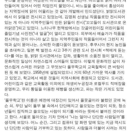
우스를 운영하는 여성분이 바느질을 하고 계신다. 바느질로 닭이 여러 개
만들어져 있어서 어떤 작업인지 물었더니, 바느질을 좋아해서 홍성이라
는 지역정서에 닭이 어울리는 것 같아 개발해서 만드셨단다. 밝맑도서관
에서 이 닭들은 전시되고 있었는데, 김명희 선생님 작품들로만 전시되어
있는 게 아니라 지역주민들이 만든 닭들이 전시(“꼬꼬들이 도서관으로 온
까닭은”)되고 있었다. 느티나무 헌책방에서는 갓골어린이집 어린이들의
졸업기념 사진전(“내 얼굴”)이 열리고 있었다. 외부에서 예술가가 작품을
전시하는 것이 아니라 살고 있는 지역주민들의 작품들이어서 그런지 지
역과 삶이 묻어나는, 소박한 아름다움이 돋보였다. 후쿠시마 현지 농민들
을 초대하고, 일본 핵 발전소 사고 3주기 관련 도서 전시회 <책에게 듣는
다>를 여는 등, 밝맑 도서관에서는 강좌, 생활아트 소품전 등이 열리고,
문화적인 일상이 자연스럽게 스며들어 있었다. 이렇게 문화적인 삶이 자
연스럽게 스며든 까닭은 그 무엇보다 풀무학교의 교육철학이 큰 바탕이
된 듯 해 보였다. 1958년에 설립되었으니 거의 60년 가까운 역사를 가지
고 있었고, 학교에서 배운 것들이 지역사회에 환원되고 있었다. 도서관,
어린이집과 같은 교육활동 이외에도 재생비누공장과 로컬푸드 직매장을
운영하고, 우리 통밀을 이용한 제빵을 생산하고, 파는 작은 가게도 있었
다.
‘풀무학교’란 이름은 예전에 대장간이 있어서 풀뭇골이라 불렸던 곳에 녹
슨 쇠, 무딘 날이 풀무 불 속에서 단단해지고 쓸모있는 연장이 되듯, 청소
년들이 정직하고 쓸모있는 사람이 되기를 바라는 뜻에서 붙여진 것이라
고 한다. 서울로 돌아오는 기차 안에서 “나는 얼마나 단단한 사람일까”를
생각해 보았다. 어느 순간, 그리고 컴퓨터 앞 화면 앞에 있는 지금 역시도
난 단단한 사람이길 거부하고 있는 듯하다. 사람들과 더불어 사려는 의지