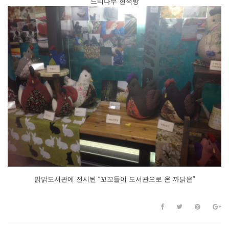
느티나무 헌책방
밝맑도서관에 전시된 “꼬꼬들이 도서관으로 온 까닭은”