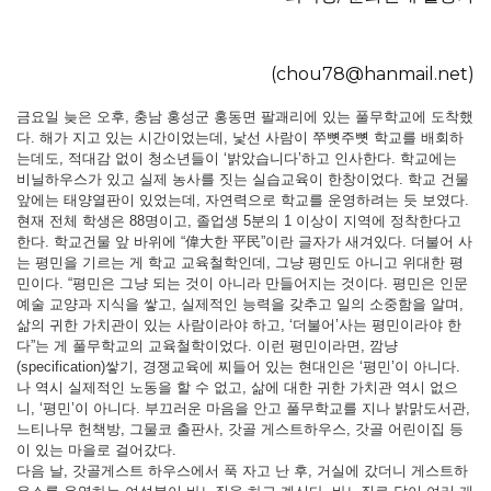
(chou78@hanmail.net)
금요일 늦은 오후, 충남 홍성군 홍동면 팔괘리에 있는 풀무학교에 도착했
다. 해가 지고 있는 시간이었는데, 낯선 사람이 쭈뼛주뼛 학교를 배회하
는데도, 적대감 없이 청소년들이 ‘밝았습니다’하고 인사한다. 학교에는
비닐하우스가 있고 실제 농사를 짓는 실습교육이 한창이었다. 학교 건물
앞에는 태양열판이 있었는데, 자연력으로 학교를 운영하려는 듯 보였다.
현재 전체 학생은 88명이고, 졸업생 5분의 1 이상이 지역에 정착한다고
한다. 학교건물 앞 바위에 “偉大한 平民”이란 글자가 새겨있다. 더불어 사
는 평민을 기르는 게 학교 교육철학인데, 그냥 평민도 아니고 위대한 평
민이다. “평민은 그냥 되는 것이 아니라 만들어지는 것이다. 평민은 인문
예술 교양과 지식을 쌓고, 실제적인 능력을 갖추고 일의 소중함을 알며,
삶의 귀한 가치관이 있는 사람이라야 하고, ‘더불어’사는 평민이라야 한
다”는 게 풀무학교의 교육철학이었다. 이런 평민이라면, 깜냥
(specification)쌓기, 경쟁교육에 찌들어 있는 현대인은 ‘평민’이 아니다.
나 역시 실제적인 노동을 할 수 없고, 삶에 대한 귀한 가치관 역시 없으
니, ‘평민’이 아니다. 부끄러운 마음을 안고 풀무학교를 지나 밝맑도서관,
느티나무 헌책방, 그물코 출판사, 갓골 게스트하우스, 갓골 어린이집 등
이 있는 마을로 걸어갔다.
다음 날, 갓골게스트 하우스에서 푹 자고 난 후, 거실에 갔더니 게스트하