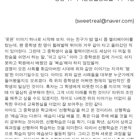
(sweetreal@naver.com)
‘웃픈’ 이야기 하나로 시작해 보자. 아는 친구가 밤 열시 쯤 엘리베이터를
탔는데, 왠 중학생 한 명이 헐레벌떡 뛰어와 겨우 같이 타고 올라갔던 적
이 있더란다. 그런데 그 중학생이 숨을 헐떡이면서도 세상이 다 꺼질 듯
한숨을 쉬면서 하는 말, “쉬고 싶다.” 아마 그 중학생은 집에 가서도 쉬지
못하고 학원에서 배웠던 걸 ‘복습’해야 하지 않았을까.
경쟁이 모든 사회를 휘감아버린 시대에 위와 같은 이야기는 지극히 ‘평
범’한 이야기일수도 있다. 아마도 위와 같은 사례들을 대부분 누군가에게
들어봤을지도 모르겠다. 즉 위의 중학생은 어쩌면 현재의 ‘일반적인’ 중
학생의 일상인 것이다. 혹자는 그 학생에게 따뜻한 미소를 지으며 ‘어릴
때 더 열심히 공부해야 한다, 그게 너의 미래를 위한 것이다’ 따위의 조언
을 해주고 싶을 수도 있겠지만, 적어도 나에겐 위의 이야기는 더없이 끔
찍한 우리네 교육현실을 더없이 잘 보여주는 것만 같다.
아마도 그 중학생은 학교에서 ‘선행학습’을 하고 온 것이리라. 선행학습
은 ‘예습’과는 다르다. 예습이 내일 배울 것, 혹은 다음 주에 배울 것을 미
리 공부하는 것이라면, 선행학습은 다음 학기, 다음 학년, 심지어 상위교
육과정을 선행하여 학습하는 것을 의미한다. 따라서 선행학습은 기본적
으로 학습의 양이 예습보다 월등히 많다. 그리고 전혀 새로운 과정을 알