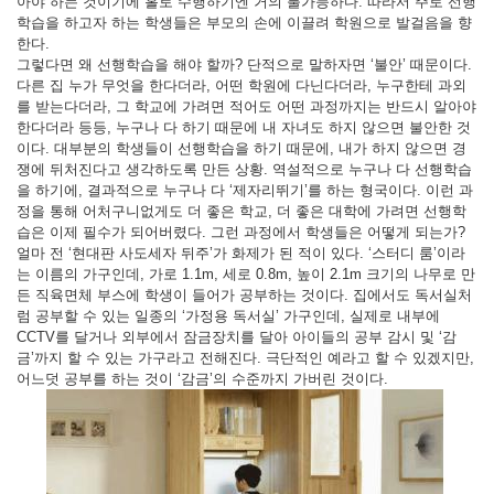
아야 하는 것이기에 홀로 수행하기엔 거의 불가능하다. 따라서 주로 선행
학습을 하고자 하는 학생들은 부모의 손에 이끌려 학원으로 발걸음을 향
한다.
그렇다면 왜 선행학습을 해야 할까? 단적으로 말하자면 ‘불안’ 때문이다.
다른 집 누가 무엇을 한다더라, 어떤 학원에 다닌다더라, 누구한테 과외
를 받는다더라, 그 학교에 가려면 적어도 어떤 과정까지는 반드시 알아야
한다더라 등등, 누구나 다 하기 때문에 내 자녀도 하지 않으면 불안한 것
이다. 대부분의 학생들이 선행학습을 하기 때문에, 내가 하지 않으면 경
쟁에 뒤처진다고 생각하도록 만든 상황. 역설적으로 누구나 다 선행학습
을 하기에, 결과적으로 누구나 다 ‘제자리뛰기’를 하는 형국이다. 이런 과
정을 통해 어처구니없게도 더 좋은 학교, 더 좋은 대학에 가려면 선행학
습은 이제 필수가 되어버렸다. 그런 과정에서 학생들은 어떻게 되는가?
얼마 전 ‘현대판 사도세자 뒤주’가 화제가 된 적이 있다. ‘스터디 룸’이라
는 이름의 가구인데, 가로 1.1m, 세로 0.8m, 높이 2.1m 크기의 나무로 만
든 직육면체 부스에 학생이 들어가 공부하는 것이다. 집에서도 독서실처
럼 공부할 수 있는 일종의 ‘가정용 독서실’ 가구인데, 실제로 내부에
CCTV를 달거나 외부에서 잠금장치를 달아 아이들의 공부 감시 및 ‘감
금’까지 할 수 있는 가구라고 전해진다. 극단적인 예라고 할 수 있겠지만,
어느덧 공부를 하는 것이 ‘감금’의 수준까지 가버린 것이다.