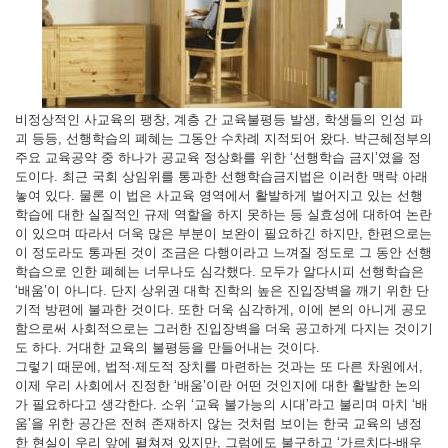
비정상적인 사교육의 팽창, 계층 간 교육불평등 발생, 학생들의 인성 파
괴 등등, 선행학습의 폐혜는 그동안 수차례 지적되어 왔다. 박근혜정부의
주요 교육공약 중 하나가 공교육 정상화를 위한 ‘선행학습 금지’였을 정
도이다. 최근 국회 상임위를 통과한 선행학습금지법은 이러한 맥락 아래
놓여 있다. 물론 이 법은 사교육 영역에서 활발하게 벌어지고 있는 선행
학습에 대한 실질적인 규제 역할을 하지 못하는 등 실효성에 대하여 논란
이 있으며 따라서 더욱 많은 부분이 보완이 필요하긴 하지만, 한편으로는
이 정도라도 통과된 것이 조금은 다행이라고 느껴질 정도로 그 동안 선행
학습으로 인한 폐혜는 너무나도 심각했다. 모두가 알다시피 선행학습은
‘배움’이 아니다. 단지 상위권 대학 진학의 높은 진입장벽을 깨기 위한 단
기적 방편에 불과한 것이다. 또한 더욱 심각하게, 이에 본의 아니게 공모
함으로써 사회적으로는 그러한 진입장벽을 더욱 공고하게 다지는 것이기
도 하다. 거대한 교육의 불평등을 만들어내는 것이다.
그렇기 때문에, 법적·제도적 장치를 마련하는 것과는 또 다른 차원에서,
이제 우리 사회에서 진정한 ‘배움’이란 어떤 것인지에 대한 활발한 논의
가 필요하다고 생각한다. 소위 ‘교육 불가능의 시대’라고 불리며 마치 ‘배
움’을 위한 공간은 전혀 존재하지 않는 것처럼 보이는 한국 교육의 냉정
한 현실이 우리 앞에 펼쳐져 있지만, 그럼에도 불구하고 ‘가르치다-배우