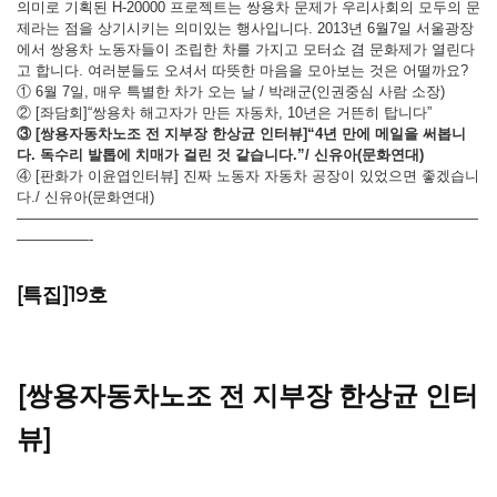
의미로 기획된 H-20000 프로젝트는 쌍용차 문제가 우리사회의 모두의 문
제라는 점을 상기시키는 의미있는 행사입니다. 2013년 6월7일 서울광장
에서 쌍용차 노동자들이 조립한 차를 가지고 모터쇼 겸 문화제가 열린다
고 합니다. 여러분들도 오셔서 따뜻한 마음을 모아보는 것은 어떨까요?
① 6월 7일, 매우 특별한 차가 오는 날 / 박래군(인권중심 사람 소장)
② [좌담회]“쌍용차 해고자가 만든 자동차, 10년은 거뜬히 탑니다”
③ [
쌍용자동차노조 전 지부장
한상균 인터뷰]“4년 만에 메일을 써봅니
다. 독수리 발톱에 치매가 걸린 것 같습니다.”/ 신유아(문화연대)
④ [판화가 이윤엽인터뷰] 진짜 노동자 자동차 공장이 있었으면 좋겠습니
다./ 신유아(문화연대)
————————————————————————————————
—————-
[특집]19호
[
쌍용자동차노조 전 지부장
한상균
인터
뷰]