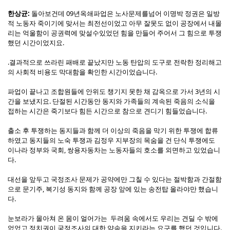
한상균:
돌아보건데 09년옥쇄파업은 노사문제를넘어 이명박 정권은 일방
적 노동자 죽이기에 맞서는 최전선이었고 아무 잘못도 없이 공장에서 내몰
리는 억울함이 공권력에 맞설수있었던 힘을 만들어 주어서 그 힘으로 투쟁
했던 시간이었지요.
.결과적으로 쓰라린 패배로 끝났지만 노동 탄압의 도구로 전락한 정리해고
의 사회적 비용도 막대함을 확인한 시간이었습니다.
파업이 끝나고 조합원들에 안위도 챙기지 못한 채 감옥으로 가서 3년의 시
간을 보냈지요. 단절된 시간동안 동지와 가족들의 계속된 죽음의 소식을
접하는 시간은 죽기보다 힘든 시간으로 참으로 견디기 힘들었습니다.
출소 후 투쟁하는 동지들과 함께 더 이상의 죽음을 막기 위한 투쟁에 합류
하였고 동지들의 노숙 투쟁과 김정우 지부장의 목숨을 건 단식 투쟁에도
이나라 정부와 국회, 쌍용자동차는 노동자들의 호소를 외면하고 있었습니
다.
대선을 앞두고 국정조사 문제가 공약에만 그칠 수 있다는 절박함과 간절함
으로 문기주, 복기성 동지와 함께 공장 앞에 있는 송전탑 올라야만 했습니
다.
눈보라가 몰아쳐 온 몸이 얼어가는 두려움 속에서도 우리는 견딜 수 밖에
없었고 정치권이 국정조사의 대한 약속을 지키라는 요구를 했던 것입니다.