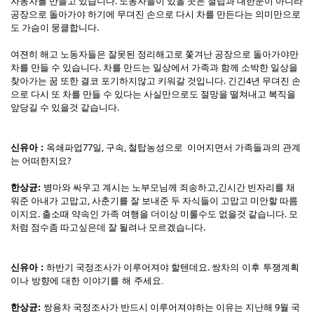
자동차를 만들고 있습니다. 노동자들이 있을 곳은 철탑과 대한문이 아니라
공장으로 돌아가야 하기에 무뎌진 손으로 다시 차를 만든다는 의미만으로
도 가슴이 뭉클합니다.
여젼히 해고 노동자들은 잘못된 정리해고로 쫓겨난 공장으로 돌아가야만
차를 만들 수 있습니다. 차를 만드는 일상에서 가족과 함께 소박한 일상을
찾아가는 꿈 또한 결코 포기하지않고 키워갈 것입니다. 긴긴4년 무뎌진 손
으로 다시 또 차를 만들 수 있다는 사실만으로도 절망을 떨쳐내고 복직을
앞당길 수 있을것 같습니다.
옥쇄파업77일, 구속, 철탑농성으로 이어지면서 가족들과의 관계
신유아 :
는 어떠한지요?
병마와 싸우고 계시는 노부모님께 죄송하고,긴시간 빈자리를 채
한상균:
워준 아내가 고맙고, 사춘기를 잘 보내준 두 자식들이 고맙고 미안할 따름
이지요. 출소때 약속인 가족 여행을 더이상 미룰수도 없을것 같습니다. 모
처럼 점수좀 따고싶은데 잘 될려나 모르겠습니다.
하반기 국정조사가 이루어져야 할텐데요.
신유아 :
쌍차의 이후 투쟁계획
이나 방향에 대한 이야기를 해 주세요.
쌍용차 국정조사가 반드시 이루어져야하는 이유는 지난해 9월 국
한상균: