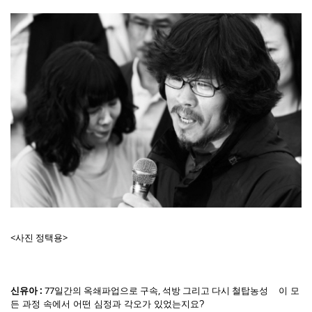
<사진 정택용>
신유아 :
77일간의 옥쇄파업으로 구속, 석방 그리고 다시 철탑농성
이 모
든 과정 속에서 어떤 심정과 각오가 있었는지요?