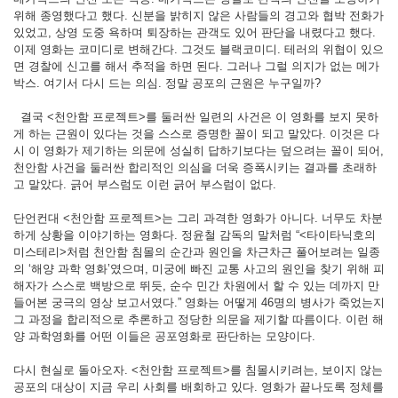
위해 종영했다고 했다. 신분을 밝히지 않은 사람들의 경고와 협박 전화가
있었고, 상영 도중 욕하며 퇴장하는 관객도 있어 판단을 내렸다고 했다.
이제 영화는 코미디로 변해간다. 그것도 블랙코미디. 테러의 위협이 있으
면 경찰에 신고를 해서 추적을 하면 된다. 그러나 그럴 의지가 없는 메가
박스. 여기서 다시 드는 의심. 정말 공포의 근원은 누구일까?
결국 <천안함 프로젝트>를 둘러싼 일련의 사건은 이 영화를 보지 못하
게 하는 근원이 있다는 것을 스스로 증명한 꼴이 되고 말았다. 이것은 다
시 이 영화가 제기하는 의문에 성실히 답하기보다는 덮으려는 꼴이 되어,
천안함 사건을 둘러싼 합리적인 의심을 더욱 증폭시키는 결과를 초래하
고 말았다. 긁어 부스럼도 이런 긁어 부스럼이 없다.
단언컨대 <천안함 프로젝트>는 그리 과격한 영화가 아니다. 너무도 차분
하게 상황을 이야기하는 영화다. 정윤철 감독의 말처럼 “<타이타닉호의
미스테리>처럼 천안함 침몰의 순간과 원인을 차근차근 풀어보려는 일종
의 ‘해양 과학 영화’였으며, 미궁에 빠진 교통 사고의 원인을 찾기 위해 피
해자가 스스로 백방으로 뛰듯, 순수 민간 차원에서 할 수 있는 데까지 만
들어본 궁극의 영상 보고서였다.” 영화는 어떻게 46명의 병사가 죽었는지
그 과정을 합리적으로 추론하고 정당한 의문을 제기할 따름이다. 이런 해
양 과학영화를 어떤 이들은 공포영화로 판단하는 모양이다.
다시 현실로 돌아오자. <천안함 프로젝트>를 침몰시키려는, 보이지 않는
공포의 대상이 지금 우리 사회를 배회하고 있다. 영화가 끝나도록 정체를