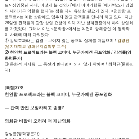
트> 상영중단 사태, 어떻게 볼 것인가’에서 이야기했듯 “메가박스가 검열
의 대리기구 역할을 했다”는 점을 다시 유념할 필요가 있다. <천안함 프
로젝트>는 이런 상황에도 멈추지 않고 관객들을 만나려 하고 있다. 지난
28일엔 관객들의 광장 상영 요청에 의해 지난 청계광장에서 야외 상영회
를 가졌었다. 그래서 이번 <문화빵>에서는 여전히 항해중인 이 영화와
이 사태에 대해 다뤄봤다.
① 겁박효과라는 검열 – 보이지 않는 공포의 실체를 더듬으며 /
김영진
(명지대학교 영화뮤지컬학부 교수)
② 천안함 프로젝트라는 블랙 코미디, 누군가에겐 공포영화 / 강성률(영
화평론가)
③ 문화적 파시즘, 그 동전의 반대면이 되지 않기 위하여 / 최혁규(문화연
대)
————————————————————————————————
——————-
[특집]27호
천안함 프로젝트라는 블랙 코미디, 누군가에겐 공포영화
ㅡ 관객 안전 보장하려고 종영?
영화관 바깥이 오히려 더 재난영화
강성률(영화평론가)