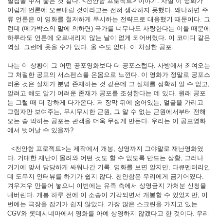
벌집을 쑤셔 놓은 것 같다. <천안함 프로젝트> 이야기. 사실 이 영화가
이렇게 언론에 오르내릴 것이라고는 전혀 생각하지 못했다. 왜냐하면 주
류 언론은 이 영화를 철저하게 무시하는 전략으로 대응했기 때문이다. 그
런데 (메가박스의 말에 의하면) 국가를 너무나도 사랑한다는 이들 때문에
하루라도 언론에 오르내리지 않는 날이 없게 되어버렸다. 이 코미디 같은
역설. 그런데 웃을 수가 없다. 울 수도 없다. 이 처절한 공포.
나는 이 상황이 그 어떤 공포영화보다 더 공포스럽다. 사방에서 죄여오는
그 처절한 공포의 서스펜스를 온몸으로 느낀다. 이 영화가 정말로 공포스
러운 것은 실체가 분명 존재하는 것 같은데 그 실체를 정확히 알 수 없고,
알려고 해도 알기 어려운 존재가 공포를 조성한다는 데 있다. 원래 공포
는 그럴 때 더 강하게 다가온다. 저 장막 뒤에 숨어있는, 얼굴을 가리고
그림자만 보여주는, 무시무시한 근원, 그 알 수 없는 근원에서부터 전해
오는 숨 막히는 공포는 관객을 더욱 무섭게 만든다. 우리는 이 공포영화
에서 벗어날 수 있을까?
<천안함 프로젝트>는 제작에서 개봉, 상영까지 그야말로 재난영화였
다. 거대한 재난이 몰려와 어떤 것도 할 수 없도록 만드는 상황, 그러나
거기에 맞서 당당하게 싸워나간 기록. 영화를 보면 알지만, 다큐멘터리인
데 도무지 인터뷰를 하기가 쉽지 않다. 천안함은 우리에게 금기어였다.
겨우겨우 만들어 놓으니 이번에는 유족 측에서 상영금지 가처분 신청을
내버린다. 개봉 하루 전에 이 소송이 기각되면서 개봉할 수 있었지만, 이
번에는 극장을 잡기가 쉽지 않았다. 가장 많은 스크린을 가지고 있는
CGV와 롯데시네마에서 영화를 아예 상영하지 않겠다고 한 것이다. 우리