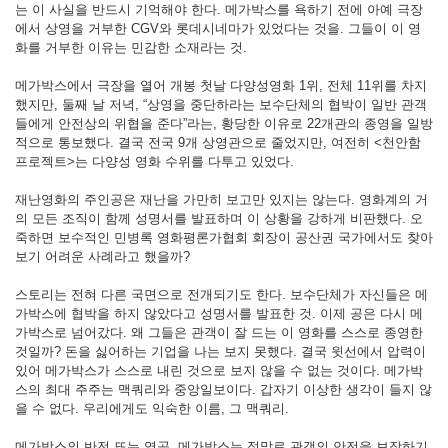
는 이 사실을 반드시 기억해야 한다. 메가박스를 욕하기 전에 아예 극장
에서 상영을 거부한 CGV와 롯데시네마가 있었다는 것을. 그들이 이 영
화를 거부한 이유는 민감한 소재라는 것.
메가박스에서 극장을 열어 개봉 첫날 다양성영화 1위, 전체 11위를 차지
했지만, 둘째 날 저녁, “상영을 중단하라는 보수단체의 협박이 일반 관객
들에게 안전상의 위협을 준다”라는, 황당한 이유로 22개관의 종영을 일방
적으로 통보했다. 결국 전국 9개 상영관으로 줄었지만, 여전히 <천안함
프로젝트>는 다양성 영화 수위를 다투고 있었다.
재난영화의 주인공은 재난을 가만히 보고만 있지는 않는다. 영화계의 거
의 모든 조직이 함께 성명서를 발표하며 이 상황을 강하게 비판했다. 오
죽하면 보수적인 민병록 영화평론가협회 회장이 공산권 국가에서도 찾아
보기 어려운 사례라고 했을까?
스토리는 전혀 다른 국면으로 전개되기도 한다. 보수단체가 자신들은 메
가박스에 협박을 하지 않았다고 성명서를 발표한 것. 이제 공은 다시 메
가박스로 넘어갔다. 왜 그들은 관객이 잘 드는 이 영화를 스스로 종영한
것일까? 돈을 싫어하는 기업을 나는 보지 못했다. 결국 윗선에서 압력이
있어 메가박스가 스스로 내린 것으로 보지 않을 수 없는 것이다. 메가박
스의 최대 주주는 맥쿼리와 중앙일보이다. 갑자기 이상한 생각이 들지 않
을 수 없다. 우리에게도 익숙한 이름, 그 맥쿼리.
메가박스의 반전 또는 역공. 메가박스는 정말로 관객의 안전을 보장하기