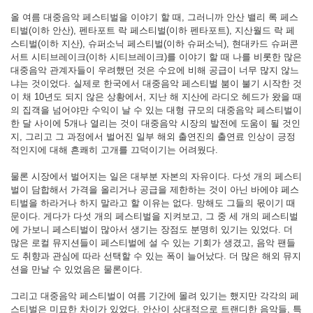
올 여름 대중음악 페스티벌을 이야기 할 때, 그러니까 안산 밸리 록 페스
티벌(이하 안산), 펜타포트 락 페스티벌(이하 펜타포트), 지산월드 락 페
스티벌(이하 지산), 슈퍼소닉 페스티벌(이하 슈퍼소닉), 현대카드 슈퍼콘
서트 시티브레이크(이하 시티브레이크)를 이야기 할 때 나를 비롯한 많은
대중음악 관계자들이 우려했던 것은 수요에 비해 공급이 너무 많지 않느
냐는 것이었다. 실제로 한국에서 대중음악 페스티벌 붐이 불기 시작한 것
이 채 10년도 되지 않은 상황에서, 지난 해 지산에 라디오 헤드가 왔을 때
의 집객을 넘어야만 수익이 날 수 있는 대형 규모의 대중음악 페스티벌이
한 달 사이에 5개나 열리는 것이 대중음악 시장의 발전에 도움이 될 것인
지, 그리고 그 과정에서 벌어진 일부 해외 출연진의 출연료 인상이 긍정
적인지에 대해 흔쾌히 고개를 끄덕이기는 어려웠다.
물론 시장에서 벌어지는 일은 대부분 자본의 자유이다. 다섯 개의 페스티
벌이 담합해서 가격을 올리거나 공급을 제한하는 것이 아닌 바에야 페스
티벌을 하라거나 하지 말라고 할 이유는 없다. 망해도 그들의 몫이기 때
문이다. 게다가 다섯 개의 페스티벌을 지켜보고, 그 중 세 개의 페스티벌
에 가보니 페스티벌이 많아서 생기는 장점도 분명히 있기는 있었다. 더
많은 로컬 뮤지션들이 페스티벌에 설 수 있는 기회가 생겼고, 음악 팬들
도 취향과 관심에 따라 선택할 수 있는 폭이 늘어났다. 더 많은 해외 뮤지
션을 만날 수 있었음은 물론이다.
그리고 대중음악 페스티벌이 여름 기간에 몰려 있기는 했지만 각각의 페
스티벌은 미묘한 차이가 있었다. 안산이 상대적으로 트랜디한 음악들, 특