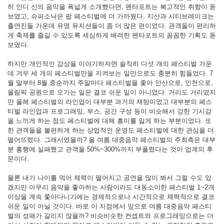
히 인디 신의 음악을 폭넓게 소개했다면, 펜타포트는 복고적인 취향이 돋
보였고, 슈퍼소닉은 팝 페스티벌에 더 가까웠다. 지산과 시티브레이크는
출연진들 가운데 유명 뮤지션들이 좀 더 많은 편이었다. 관객들이 편리하
게 축제를 즐길 수 있도록 세심하게 배려한 펜타포트의 꼼꼼한 기획도 돋
보였다.
하지만 개인적인 감상을 이야기하자면 솔직히 다섯 개의 페스티벌 가운
데 겨우 세 개의 페스티벌만을 지켜보는 일만으로도 충분히 힘들었다. 7
월 말부터 8월 중순까지 주말마다 페스티벌을 좇아 안산으로, 인천으로,
올림픽 공원으로 오가는 일은 결코 쉬운 일이 아니었다. 거리도 거리였지
만 올해 페스티벌의 라인업이 대부분 과거의 재탕이었고 대부분의 페스
티벌 라인업과 프로그래밍, 부스, 공간 구성 등이 비슷해서 강한 기시감
을 느끼게 하는 점도 페스티벌에 대해 흥미를 잃게 하는 부분이었다. 또
한 관객들을 불편하게 하는 상업적인 운영도 페스티벌에 대한 관심을 더
떨어뜨렸다. 그래서였을까? 올 여름 대중음악 페스티벌의 주최측은 대부
분 흥행에 실패했고 관객을 50%~300%까지 부풀렸다는 것이 업계의 후
문이다.
물론 내가 나이를 먹어 체력이 떨어지고 공연을 많이 봐서 그럴 수도 있
겠지만 아무리 음악을 좋아하는 사람이라도 대동소이한 페스티벌 1~2개
이상을 계속 쫓아다니기에는 경제적으로나 시간적으로 체력적으로 결코
쉬운 일이 아닐 것이다. 바로 이 지점에서 앞으로 여름 대중음악 페스티
벌의 성패가 갈리지 않을까? 비슷비슷한 컨셉트와 프로그래밍으로는 더