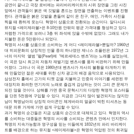
공연이 끝나고 극장 로비에는 파리바리케이트의 시위 장면을 그린 사진
앞에서 관객들이 붉은 색 깃발을 흔드는 장면을 연출하는 이벤트를 진행
한다. 관객들은 붉은 깃발을 흔들며 같이 온 친구, 애인, 가족이 사진을
찍을 때 환하게 웃는다. 혁명이 상품으로 전환되는 순간이다. 알다시피
뮤지컬 <레미제라블>은 8-10만원 안팎의 평균 가격대를 형성하고 있다.
저렴한 가격으로 보려니 3층 뒤 좌석에 앉을 수밖에 없었다. 그래도 내가
지불한 돈은 5만원이나 되었다.
혁명의 서사를 상품으로 소비하는 게 어디 <레미제라블>뿐일까? 1960년
대 히피문화의 상징적인 인물 중의 하나였던 제니스 조플린은 1972년 그
녀의 마지막 앨범 “펄(Pearl)에 “메르세데스 벤츠”라는 노래를 실었는데,
이 곡은 당시 최고의 자동차 재벌기업 벤츠사를 풍자 비판하기 위해 만들
어졌다. 그러나 이 곡은 1980년대 벤츠사가 자사의 불황을 타개하기 위
해 만들었던 젊은 세대를 위한 신차 광고의 배경 음악으로 사용되었다.
삼성전자 홀에서 고가의 티켓 값을 지불하고 민중의 이야기를 세련된 무
대장치와 화려한 연기자의 노래로 즐겁게 감상하는 것이 그리 큰 문제가
되진 않을 것이다. 상해를 가면 중국 문혁시기의 다양한 혁명적 포스터들
을 단돈 5천원에 구입할 수 있다. 지금은 그다지 많이 발견되지는 않지만
남미 혁명남아의 상징적 아이콘인 체게바라의 얼굴이 박힌 티셔츠는 동
대문 의류 가게에 가면 쉽게 구입할 수 있다.
과거 혁명의 순간들은 지금 상품의 순간으로 대체되고 있다. 혁명의 역사
를 소비하는 대중들은 혁명의 서사를 소비되는 콘텐츠 안에서 인지한다.
혁명의 지속가능함과 영구성을 믿는 이들에게 1832년의 파리 바리케이
트를 배경으로 하는 뮤지컬 <레미제라블>은 혁명의 억압된 것의 회귀일