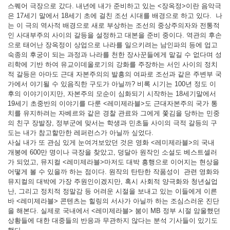
스퀘어 극장으로 갔다. 내년에 내가 준비하고 있는 <장옥정>이란 음악극
은 17세기 말에서 18세기 초에 걸친 조선 시대를 배경으로 하고 있다. 나
는 이 극의 역사적 배경으로 새로 부상하는 조선의 중상주의자와 전통적
인 사대부주의 사이의 갈등을 설정하고 대본을 준비 중이다. 역관의 후손
으로 태어난 장옥정이 상업으로 나라를 일으키려는 남인파의 등에 업고
숙종의 후궁이 되는 과정과 나라를 천한 장사꾼들에게 맡길 수 없다며 성
리학에 기반 하여 유교이데올로기의 강화를 주장하는 서인 사이의 정치
적 갈등은 아마도 근대 자본주의의 발흥의 여파로 조선과 같은 주변부 국
가에서 야기될 수 있음직한 구도가 아닐까? 비록 시기는 100년 정도 이
후의 이야기이지만, 자본주의 모순이 심화되기 시작하는 18세기말에서
19세기 초중반의 이야기를 다룬 <레미제라블>도 근대자본주의 국가 통
치를 유지하려는 자베르와 같은 경찰 관료와 그에게 쫓김을 당하는 민중
의 친구 장발장, 정부군에 맞서는 학생과 민초들 사이의 극적 갈등의 구
도는 내가 참고할만한 레퍼런스가 아닐까 싶었다.
사실 내가 또 관심 있게 눈여겨보았던 것은 영화 <레미제라블>의 국내
개봉에 600만 명이나 극장을 찾았고, 덩달아 원작인 소설도 베스트셀러
가 되었고, 뮤지컬 <레미제라블>마저도 대박 흥행으로 이어지는 현상을
어떻게 볼 수 있을까 하는 점이다. 원작의 탄탄한 작품성이 관련 영화와
뮤지컬의 대박에 가장 주원인이겠지만, 혹시 사회적 양극화와 청년실업
난, 그리고 정치적 정말감 등 어려운 시절을 보내고 있는 이들에게 이른
바 <레미제라블> 콘텐츠는 힐링의 서사가 아닐까 하는 조심스러운 진단
을 해본다. 실제로 국내에서 <레미제라블> 붐이 MB 정부 시절 암울했던
상황들에 대한 대중들의 반응과 무관하지 않다는 분석 기사들이 있기도