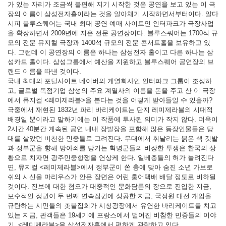
가 있는 자리가 조금씩 불편해 지기 시작한 것은 공연을 보고 있는 이 극
장의 이름이 삼성전자홀이라는 것을 알아채기 시작하면서부터이다. 알다
시피 블루스퀘어는 국내 최대 공연 예매 사이트인 인터파크가 극장사업
을 확장하면서 2009년에 지은 전문 공연장이다. 블루스쿼어는 1700석 규
모의 전문 뮤지컬 극장과 1400석 규모의 전문 콘서트홀을 보유하고 있
다. 그런데 이 공연장의 이름은 하나는 삼성전자 홀이고 다른 하나는 삼
성카드 홀이다. 삼성그룹에서 예산을 지원하고 블루스퀘어 공연장의 브
랜드 이름을 따낸 것이다.
국내 최대의 포털사이트 네이버의 계열회사인 인터파크 그룹이 조성하
고, 글로벌 독점기업 삼성의 주요 계열사의 이름을 돈을 주고 산 이 극장
에서 뮤지컬 <레미제라블>을 본다는 것을 어떻게 받아들일 수 있을까?
극중에서 재현된 1832년 파리 바리케이트는 단지 레미제라블의 시대적
배경일 뿐이라고 말하기에는 이 작품에 투사된 의미가 작지 않다. 더욱이
2시간 40분간 계속된 공연 내내 장발장을 포함해 많은 등장인물들은 당
대를 살았던 비천한 민중들로 그려진다. 무대에서 휘날리는 붉은 색 깃발
과 정부군을 향해 방아쇠를 당기는 혁명군들의 비장한 투쟁은 한국의 상
황으로 치자면 광주민중항쟁을 연상케 한다. 일베충들의 혀가 놀려진다
면, 뮤지컬 <레미제라블>에서 정부군이 쏜 총에 맞아 숨진 소년 가브로
쉬의 시신을 마리우스가 안은 장면은 어린 홍어택배 배달 정도로 비하될
것이다. 진보에 대한 혐오가 대중적인 문화담론의 장으로 진입한 지금,
보수적인 정권이 두 번째 연속집권에 성공한 지금, 국정원 대선 개입을
규탄하는 시민들의 촛불집회가 시청광장에서 유연한 바리케이트를 치고
있는 지금, 관객들은 19세기에 프랑스에서 벌어진 비참한 민중들의 이야
기, <레미제라블>을 삼성전자홀에서 편하게 관람하고 있다.