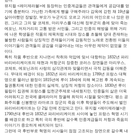
했다.
뮤지컬 <레미제라블>에 등장하는 민중계급들은 관객들에게 공감대를 얻
기에 충분하다. 가난한 가족에게 빵을 구해주려다 감옥에 갇힌 채 19년을
살아야했던 장발장, 부모가 누군지도 모르고 거리의 여인으로 나 앉은 판
핀, 그리고 그의 딸 코제트, 마리우스를 대신해 정부군의 총에 맞아 죽는
에포닌, 저자거리의 고통 받은 서민들, 그리고 민중의 해방을 위해 거리
에 나온 학생들은 작품의 제목처럼 시대와 장소를 초월해 당대 존재하는
불쌍한 사람들의 상징적인 존재들이기에 감동적인 노래로 전환된 이들의
이야기들이 관객들의 공감을 이끌어내는 데는 아무런 제약이 없었을 것
이다.
특히 작품 후반으로 지나면서 착취와 억압에 맞서 대항하는 1832년 파리
바리바리케이트의 재현과 저항군의 장중한 코러스 장면들은 마리우스,
코제트, 에포닌과의 사랑의 삼각관계와 맞물리면서 극적 감동을 더해준
다. 무대의 배경이 되는 1832년 파리 바리케이트는 1789년 프랑스 대혁
명으로 물러난 왕정이 1815년에 루이 18세에 의해 복고된 후 계속되는
철권통치에 대한 민중의 실제적, 상징적 저항의 장소이다. 1830년 루이
필립이 집권해 프랑스를 입헌군주제로 내세웠지만, 민중들의 삶은 더욱
어려워지고 전국에 콜레라마저 창궐해 최악의 시절을 맞이했다. 평소 공
화주의를 신봉했던 라마르크 장군의 죽음 이후 학생들이 주도해서 벌인
파리바리케이트는 단 2일 만에 진압되고 만다. 뮤지컬 <레미제라블>은
1790년대 후반과 1832년 파리바리케이트 사이에 놓인 프랑스 혁명 시기
를 배경으로 하고 특히 극의 후반에 갈수록 민중계급들의 저항과 죽음의
이야기가 중요하게 배치되어 있다.
그런데 극 후반부로 혁명의 서사들이 점점 고조되는 장면으로 갈수록 내