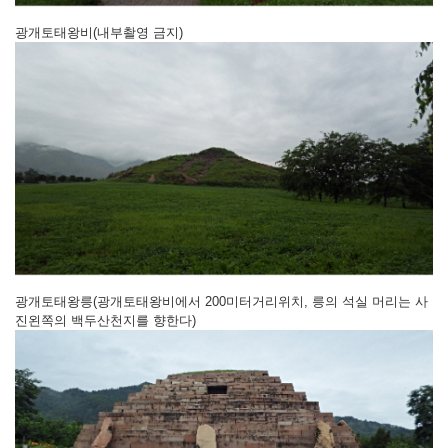
광개토태왕비(내부촬영 금지)
광개토태왕릉(광개토태왕비에서 200미터거리위치, 릉의 석실 머리는 사
진왼쪽의 백두산천지를 향한다)