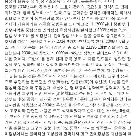
용정의 윤동주 생가(‘중국조선족 애국시인 , 운동주생가, 2012’).
중국은 2004년부터 전통문화의 보호와 관리의 중요성을 인식하고 법제
화해왔다. 중국 정부의 소수 민족 무형 문화유산 정책은 대대적인 국가사
업으로 진행되어 동북공정을 통해 근대역사 뿐 아니라 고대사와 고구려
역사의 사유화라는 왜곡을 전방위로 실시하고 있다. 2000년대 중반부터
만주지역을 중심으로 만리장성 확장사업을 실시했고 2006년에는 ‘만리
장성 보호조례’를 제정했다. 만리장성 보호 사업을 중국의 중요문화재 보
호사업 가운데 하나로 지정해 2014년까지 추진토록 했다. 2009년 6월 5
일, 중국 국가문물국은 ‘역대장성’의 총 길이를 21196.18km임을 공식발
표했는데 2000년대 중반까지 6000여km였던 장성의 길이보다 3.5배 확
대한 것이다. 또한 이를 통해 현재 중국 영토 내 다른 민족들이 쌓았던 장
성을 모두 망라한 ‘역대 장성’이라 표현한다. 우리 민족의 유적인 고구려,
발해가 남긴 성곽, 장성까지 포함하는 중국의 주장은 현재 자국 영토 내
에 있는 모든 것은 중국역사의 장성이라는 것이다. 예컨대, 고구려 성곽
으로 추정되는 압록강변 요녕(遼寧)성 단둥(丹東)의 후산(虎山)성을 만리
장성의 동단이라 주장한다. 후산에는 당 태종의 침략에도 함락되지 않은
대표적인 고구려 성인 박작성(泊灼城)으로 추정되는 성곽이 있는데 지방
정부도 후산 곳곳에 산재한 성벽과 우물 터 등에 고구려 유적임을 알리는
표지판을 사용했으나 2004년 후산성을 증축하고 역사박물관을 건립하면
서 고구려와 관련된 내용은 모두 삭제되었다고 한다. 대신 2009년 9월에
는 후산에 만리장성과 유사한 성문과 성벽을 신축하고 만리장성 동단이
라는 기념 표지석까지 세웠다. 즉, 통화(通化) 현에서 진한대 만리장성 유
적을 발굴했고 고구려 고분과 성곽도 중국의 역사로 왜곡했다. 중국은 만
리장성이라는 물리적인 조형물에 만족하지 않고 만리장성을 자신들의 국