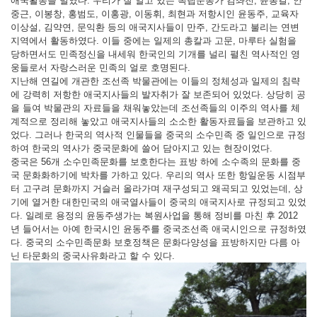
애국활동을 벌였다. 우리가 잘 알고 있는 독립운동가 김좌진, 윤봉길, 안
중근, 이봉창, 홍범도, 이홍광, 이동휘, 최현과 저항시인 윤동주, 교육자
이상설, 김약연, 문익환 등의 애국지사들이 만주, 간도라고 불리는 연변
지역에서 활동하였다. 이들 중에는 일제의 총칼과 고문, 마루타 실험을
당하면서도 민족정신을 내세워 한국인의 기개를 널리 펼친 역사적인 영
웅들로서 자랑스러운 민족의 얼로 호명된다.
지난해 연길에 개관한 조선족 박물관에는 이들의 정체성과 일제의 침략
에 강력히 저항한 애국지사들의 발자취가 잘 보존되어 있었다. 상당히 공
을 들여 박물관의 자료들을 채워놓았는데 조선족들의 이주의 역사를 체
계적으로 정리해 놓았고 애국지사들의 소소한 활동자료들을 보관하고 있
었다. 그러나 한국의 역사적 인물들을 중국의 소수민족 중 일인으로 규정
하여 한국의 역사가 중국문화에 쓸어 담아지고 있는 현장이었다.
중국은 56개 소수민족문화를 보호한다는 표방 하에 소수족의 문화를 중
국 문화화하기에 박차를 가하고 있다. 우리의 역사 또한 항일운동 시점부
터 고구려 문화까지 거슬러 올라가며 재구성되고 왜곡되고 있었는데, 상
기에 열거한 대한민국의 애국열사들이 중국의 애국지사로 규정되고 있었
다. 일례로 용정의 윤동주생가는 복원사업을 통해 정비를 마친 후 2012
년 들어서는 아예 한국시인 윤동주를 중국조선족 애국시인으로 규정하였
다. 중국의 소수민족문화 보호정책은 문화다양성을 표방하지만 다름 아
닌 타문화의 중국사유화라고 할 수 있다.