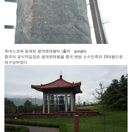
유네스코에 등재된 광개토태왕비 (출처 : google)
중국의 공식적입장은 광개토태왕을 중국 변방 소수민족의 19대왕으로
재구성하였다.