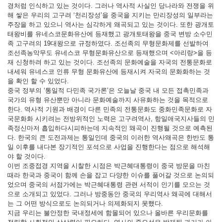
경처럼 인식하고 있는 것이다. 그러나 역사적 사실인 당나라와 전쟁을 위
해 쌓은 우리의 고구려 ‘천리장성’을 중국을 지키는 만리장성의 일부라는
주장을 하고 있으니 역사는 심각하게 왜곡되고 있는 것이다. 또한 광개토
태왕비를 유네스코문화유산에 등재했고 광개토태왕을 중국 변방 소수민
족 고구려의 19대왕으로 규정하였다. 조선족의 무형문화제를 선발하여
조선족농악무도 유네스코 무형문화유산으로 등재했으며 <아리랑>을 등
재 신청하려 하고 있는 것이다. 조선족의 문화예술을 자국의 전통문화로
내세워 유네스코 인류 무형 문화유산에 등재시켜 자국의 문화화하는 것
을 확인 할 수 있었다.
중국 정부의 ‘통일적 다민족 국가론’은 오늘날 중국 내 모든 접촉민족과
국가의 유형 유산뿐만 아니라 문화예술까지 사유화하는 것을 목적으로
한다. 역사적 기원과 배경이 다른 민족의 전통문화도 중화민족문화로 자
국문화화 시키려는 전방위적인 노력은 고구려역사, 항일애국지사들의 민
족정신마저 흡입하다시피하는데 지속적인 왜곡이 진행될 것으로 예측된
다. 한국의 큰 도전과제는 통일인데 중국의 이러한 역사왜곡은 한반도 통
일 이후를 내다본 장기적인 포석으로 사업을 진행한다는 점으로 해석해
야 할 것이다.
이번 조중접경 지역을 시찰한 시점은 박근혜대통령이 중국 방문을 마친
때라 한국과 중국이 함께 손을 잡고 다양한 이슈를 풀어갈 것으로 논의되
었으며 중국의 서점가에는 박근혜대통령 관련 서적이 인기를 모으는 것
으로 소개되고 있었다. 그러나 방중동안 중국의 우리역사 왜곡에 대해서
는 그 어떤 방식으로도 논의되거나 의제화되지 못했다.
지금 우리는 불안정한 국내정세에 함몰되어 있으나 올바른 우리문화를