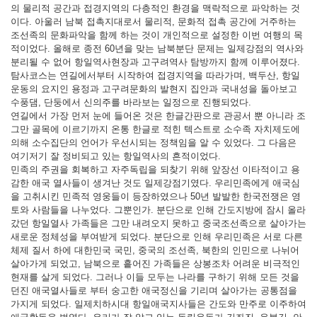
의 물리적 공간과 접경지역의 다층적인 환경을 맥락적으로 파악하는 것
이다. 아울러 남북 접촉지대로서 물리적, 문화적 접촉 공간에 거주하는
조선족의 문화파악을 함께 하는 것이 개인적으로 설정한 이번 여행의 목
적이었다. 올해로 종전 60년을 맞는 남북분단 문제는 일제강점의 역사와
분리될 수 없어 항일역사현장과 고구려역사 탐방까지 함께 이루어졌다.
탐사코스는 연길에서부터 시작하여 접경지역을 따라가며, 백두산, 항일
운동의 요지인 용정과 고구려문화의 발현지 집안과 국내성을 돌아보고
수풍댐, 단둥에서 신의주를 바라보는 일정으로 진행되었다.
연길에서 가장 먼저 눈에 들어온 것은 한글간판으로 관공서 뿐 아니라 조
그만 골목에 이르기까지 온통 한글로 적힌 텍스트로 소수족 자치제도에
의해 소수집단의 언어가 우선시되는 정책임을 알 수 있었다. 그 다음은
여기저기 잘 정비되고 있는 항일역사의 흔적이었다.
민족의 주권을 회복하고 자주독립을 되찾기 위해 앞장선 이타적이고 용
감한 애국 열사들이 생겨난 것도 일제강점기였다. 우리민족에게 애국심
을 고취시킨 민족적 영웅들이 등장하였으나 50년 발발한 한국전쟁은 영
토와 사람들을 나누었다. 그뿐인가. 분단으로 인해 간도지방에 잠시 올라
갔던 항일열사 가족들은 그만 내려오지 못하고 중국조선족으로 살아가는
새로운 정체성을 부여받게 되었다. 분단으로 인해 우리민족은 서로 다른
체제 질서 하에 대한민국 국민, 중국의 조선족, 북한의 인민으로 나뉘어
살아가게 되었고, 남북으로 흩어진 가족들은 상봉조차 어려운 비극적인
현재를 살게 되었다. 그러나 이들 모두는 나라를 구하기 위해 모든 것을
던진 애국열사들로 부터 숭고한 애국정신을 기리며 살아가는 공통점을
가지게 되었다. 일제치하시대 항일애국지사들은 간도와 만주로 이주하여