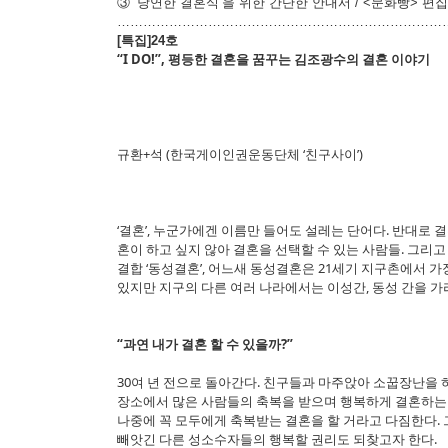
③ ‘당연한 결혼식’을 위한 간단한 안내서 / <문화빵> 편
……………………………………………………………………
[특집]24호
“I DO!”, 평등한 결혼을 꿈꾸는 김조광수의 결혼 이야기
규환+석 (한국게이인권운동단체 ‘친구사이’)
‘결혼’, 누군가에겐 이름만 들어도 설레는 단어다. 반대로
혼이 하고 싶지 않아 결혼을 선택할 수 있는 사람들. 그리
결합 ‘동성결혼’, 어느새 동성결혼은 21세기 지구촌에서 가장
있지만 지구의 다른 여러 나라에서는 이성간, 동성 간을 가
“과연 내가 결혼 할 수 있을까?”
30여 년 전으로 돌아간다. 친구들과 마주앉아 소꿉장난을 
장소에서 많은 사람들의 축복을 받으며 행복하게 결혼하는 
나중에 꼭 모두에게 축복받는 결혼을 할 거라고 다짐한다. 
빼앗긴 다른 성소수자들의 행복할 권리도 되찾고자 한다.