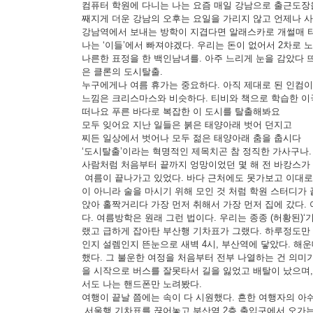
컴퓨터 학원에 다니는 나는 요즘 매일 강남으로 출근도장
째지게 더운 강남의 오후는 요일을 가리지 않고 언제나 
강남역에서 보내는 방학이 지겹다면 알래스카로 개썰매 
나는 ‘이들’에서 빠져야겠다. 우리는 돈이 없어서 2차로 
나른한 표정을 한 백인남녀를. 아주 느리게 눈을 감았다 
은 클론의 도시탈출.
누구에게나 여름 휴가는 중요하다. 아직 제대로 된 인컴
느낌은 크리스마스와 비슷하다. 티비와 책으로 학습한 이
떠나요 푸른 바다로 복잡한 이 도시를 탈출해봐요
모두 잊어요 지난 일들은 붉은 태양아래 벗어 던지고
찌든 일상에서 벗어나 모두 젊은 태양아래 춤을 춥시다
‘도시탈출’이라는 혁명적인 제목치곤 참 정직한 가사구나
사람처럼 처음부터 끝까지 엉망이었던 몇 해 전 바캉스가
여름이 끝나가고 있었다. 바다 근처에도 못가보고 이대로 
이 아니라 술을 마시기 위해 모인 것 처럼 학원 스터디가
앉아 홀짝거리다 가장 먼저 취해서 가장 먼저 집에 갔다.
다. 여름방학은 원래 그런 법이다. 우리는 종종 (허황된)‘
랬고 급하게 잡아탄 부산행 기차표가 그랬다. 하루정도만
인지 설렘인지 뜬눈으로 새벽 4시, 부산역에 닿았다. 해
했다. 그 불운한 여정을 처음부터 전부 나열하는 건 의미
을 시작으로 버스를 잘못타서 길을 잃었고 배탈이 났으며,
서도 나는 핸드폰만 노려봤다.
여행이 끝날 쯤에는 속이 다 시원했다. 흔한 여행자의 아
서울행 기차표를 끊어놓고 부산역 2층 출입구에서 오가는 