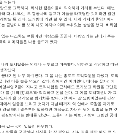
을 찍는다.
사람으로 그득하다. 화사한 젊은이들이 익숙하게 거리를 누빈다. 매번
타러 떠나보라는 모 항공사의 광고가 이들을 타겟팅한 것이라면 일단
노래방도 못 간다. 노래방에 가면 볼 수 있다. 세계 각지의 휴양지에서
뜨는 금발미녀를 보며 나도 야자수 아래 누워있는 상상을 했다. 비쥐엠
이 없는 나조차도 여름이면 바캉스를 꿈꾼다. 바캉스라는 단어가 주는
국의 이미지들은 나를 들뜨게 했다.
. 나의 도시탈출은 언제나 서투르고 미숙했다. 망하려고 작정하고 떠난
 생각난다.
끝내기엔 너무 아쉬웠다. 그 쯤 나는 종로로 토익학원을 다녔다. 토익
 끝나면 다들 술을 먹으러 갔다. 친해지긴 어려웠다. 테이블 끝자리에
 어영부영 8월이 지나고 토익시험은 근처에도 못가보고 학원을 그만뒀
기대’를 (계획된)‘의도’라 착각하고 돈을 쓴다. 그 여름 토익학원비가 그
 있다가 올 생각으로 밤기차를 탔다. 기차에서 잘 요량이었는데 긴장
운대에서 일출을 보려고 첫차가 다닐 때까지 역 안에서 쪽잠을 자기로
가 없을 테니 결론부터 말하자면 마음놓고 자버린 탓에 일출을 놓친 것
 찜질방에서는 변태를 만났다. 노을이 지는 해변, 사방이 그림인 곳에
쉬움 같은 것이 있을리 만무했다.
사람들을 구경하다 사진을 한 장 찍었다. 사실 찍을 때만 해도 큰 의