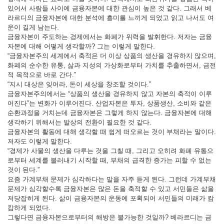
있어서 사람들 사이에 금융자본에 대한 관심이 높은 것 같다. 그래서 베
라르디의 금융자본에 대한 분석에 흥미를 느끼게 되었고 읽고 나서도 여
운이 길게 남는다.
금융자본이 주도하는 경제에서는 화폐가 위력을 발휘한다. 저자는 금융
자본에 대해 어떻게 생각할까? 그는 이렇게 말한다.
“금융자본주의 세계에서 축적은 더 이상 상품의 생산을 경유하지 않으며,
화폐의 순수한 유통, 삶과 지성의 가상화로부터 가치를 추출하면서, 금전
적 목적으로 바로 간다.”
“지시 대상은 잊어라, 돈이 세상을 창조할 것이다.”
금융자본주의에서는 “상품의 생산을 경유하지 않고 자본의 축적이 이루
어진다”는 변화가 이루어진다. 산업자본은 투자, 상품생산, 소비와 같은
순환과정을 거치는데 금융자본은 그렇게 하지 않는다. 금융자본에 대해
생각하기 위해서는 발상의 전환이 필요한 것 같다.
금융자본의 활동에 대해 생각할 때 쉽게 떠오르는 것이 부채라는 말이다.
저자도 이렇게 말한다.
“경제가 사물의 생산을 다루는 것을 그칠 때, 그리고 오히려 화폐 유통으
로부터 세계를 불러내기 시작할 때, 부채의 급격한 증가는 피할 수 없는
것이 된다.”
요즘 가계부채 문제가 심각하다는 말을 자주 듣게 된다. 그런데 가계부채
문제가 심각할수록 금융자본은 많은 돈을 축적할 수 있고 서민들은 삶을
저당잡히게 된다. 삶이 금융자본의 운동에 포획되어 서민들의 미래가 캄
캄하게 되었다.
그렇다면 금융자본으로부터의 해방은 불가능한 것일까? 베라르디는 금