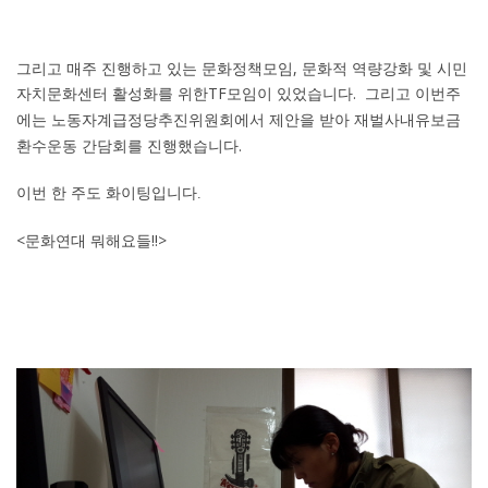
그리고 매주 진행하고 있는 문화정책모임
,
문화적 역량강화 및 시민
자치문화센터 활성화를 위한
TF
모임이 있었습니다.
그리고 이번주
노동자계급정당추진위원회에서 제안을 받아 재벌사내유보금
에는
환수운동
간담회를
진행했습니다
.
이번 한 주도 화이팅
입니다.
<문화연대 뭐해요들!!>