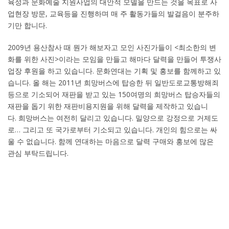
육성과 문화예술 지원사업의 대안적 모델을 만드는 것을 목표로 사
업현장 방문
,
교육등을 진행하며 매 주 활동가들의 발걸음이 분주하
기만 합니다
.
2009
년 용산참사 때 뭔가 해보자고 모인 사진가들이
<
최소한의 변
화를 위한 사진
>
이라는 모임을 만들고 해마다 달력을 만들어 투쟁사
업장 후원을 하고 있습니다
.
문화연대는 기획 및 홍보를 함께하고 있
습니다
.
올 해는
2011
년 희망버스에 탑승한 뒤 일반도로교통방해죄
등으로 기소되어 재판을 받고 있는
150
여명의 희망버스 탑승자들의
재판을 돕기 위한 재판비용지원을 위해 달력을 제작하고 있습니
다
.
희망버스는 여전히 달리고 있습니다
.
밀양으로 강정으로 거제도
로
…
그리고 또 국가로부터 기소되고 있습니다
.
개인의 힘으로는 싸
울 수 없습니다
.
함께 연대하는 마음으로 달력 구매와 홍보에 많은
관심 부탁드립니다
.