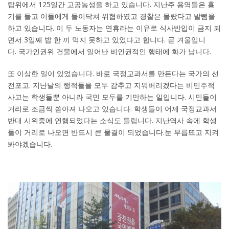
탑위에서
125
일간 고공농성을 하고 있습니다
.
지난주 용역들은 흉
기를 들고 이들에게 들이닥쳐 위협하였고 경찰은 몰랐다고 발뺌을
하고 있습니다
.
이 두 노동자는 연휴라는 이유로 식사반입이 금지 되
면서
3
일째 밥 한 끼 먹지 못하고 있었다고 합니다
.
곧 겨울입니
다
.
국가인권위 건물에서 일어난 비인권적인 행태에 화가 납니다
.
또 이상한 일이 있었습니다
.
바로 국정교과서를 만든다는 국가의 선
전포고
.
지난날의 행적들을 모두 감추고 지워버리겠다는 비민주적
사고는 학생들뿐 아니라 국민 모두를 기만하는 일입니다
.
시민들이
거리로 조금씩 쏟아져 나오고 있습니다
.
학생들이 어제 국정교과서
반대 시위중에 연행되었다는 소식도 들립니다
.
지난역사 속에 학생
들이 거리로 나오면 반드시 큰 물결이 되었습니다
.
눈 부릅뜨고 지켜
봐야겠습니다
.