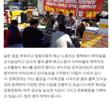
날은 점점 추워지고 쌍용자동차 해고 노동자는 평택에서
40
여일을
단식농성하고 있으며 콜트
.
콜텍 해고노동자 아저씨들은 폭력적인
노조활동이 회사를 망하게 했다는 새누리당 김무성대표의 망언에
항의하며 여의도에서 단식농성을 시작한지
10
일이 다되어 갑니
다
.
문화연대는 지난 월요일 기자회견을 시작으로 콜트
.
콜텍 단식농
성에 함께하며 다양한 연대 사업을 진행하고 있습니다
.
매주 화요일
집중문화제
,
매주 금요일 농성장 지킴이 그리고 문화행동을 기획하
고 있습니다
.
많은 참여 부탁드립니다
.