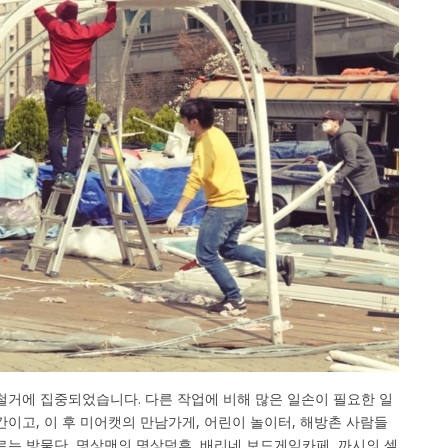
 철거에 집중되었습니다. 다른 작업에 비해 많은 일손이 필요한 일
간이고, 이 후 미어캣의 만남가게, 어린이 놀이터, 해방촌 사람들
르는 방물단, 명상맨의 명상덕후, 배리네 보드게임카페, 까시의 셀