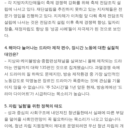
– 각 지방자치단체들이 축제 경쟁력 강화를 위해 축제 전담조직 설
립에 나서고 있다. 재단설립을 추진하지 못하고 있는 지자체들은 전
문가 영입을 진행하고 있다. 지자체가 이처럼 앞 다퉈 축제 전담조직
설립에 나서는 것은 전담조직 설립 이후 축제 경쟁력 향상, 일자리
창출, 재정자립도 향상 등 ‘성공 사례’들이 자극제가 된 것으로 보인
다.
4. 해마다 늘어나는 드라마 제작 편수, 장시간 노동에 대한 실질적
대안은?
– 지상파·케이블방송·종합편성채널을 살펴보니 올해 제작되는 드라
마는 연말까지 대략 135편인 것으로 집계됐습니다. 과열경쟁 속에
서 드라마의 질 하락도 문제지만, 방송 제작환경 중 가장 살인적인
노동강도로 악명높은 장르인 드라마가 폭증하는 것에 관심을 기울
이지 않을 수 없습니다. ‘주 52시간’을 1년 앞둔 현재, 방송계에선 ‘드
라마 다이어트’가 시급하다는 목소리가 높습니다.
5. 자립 ‘실험’을 위한 정책의 태도
– 성과 중심의 사회구조에 내던져진 청년들한테서 실패에 따른 부담
을 덜어줄 사회안전망이 꼭 필요하다는 목소리가 나오고 있습니다.
이에, 청년 자립 지원정책이 제대로 운영되려면 우선 청년 자립의 개