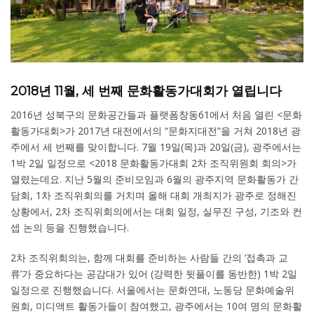
2018년 11월, 세 번째 문화활동가대회가 열립니다
2016년 성북구의 문화공간들과 플랫폼창동61에서 처음 열린 <문화
활동가대회>가 2017년 대전에서의 “문화지대전”을 거쳐 2018년 광
주에서 세 번째를 맞이합니다. 7월 19일(목)과 20일(금), 광주에서는
1박 2일 일정으로 <2018 문화활동가대회 2차 조직위원회 회의>가
열렸는데요. 지난 5월의 준비모임과 6월의 광주지역 문화활동가 간
담회, 1차 조직위회의를 거치며 올해 대회 개최지가 광주로 정해진
상황에서, 2차 조직위회의에서는 대회 일정, 실무진 구성, 기조와 컨
셉 논의 등을 진행했습니다.
2차 조직위회의는, 함께 대회를 준비하는 사람들 간의 ‘접촉과 교
류’가 중요하다는 공감대가 있어 (강력한 뒷풀이를 동반한) 1박 2일
일정으로 진행했습니다. 서울에서는 문화연대, 노동당 문화예술위
원회, 미디액트 활동가들이 참여했고, 광주에서는 10여 명의 문화활