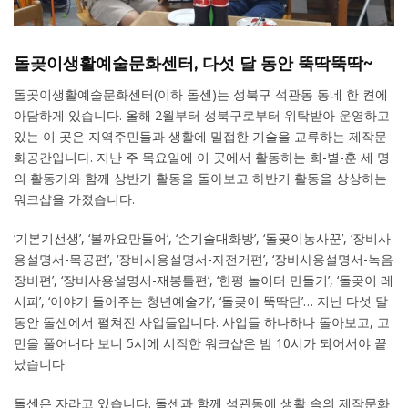
돌곶이생활예술문화센터, 다섯 달 동안 뚝딱뚝딱~
돌곶이생활예술문화센터(이하 돌센)는 성북구 석관동 동네 한 켠에
아담하게 있습니다. 올해 2월부터 성북구로부터 위탁받아 운영하고
있는 이 곳은 지역주민들과 생활에 밀접한 기술을 교류하는 제작문
화공간입니다. 지난 주 목요일에 이 곳에서 활동하는 희-별-훈 세 명
의 활동가와 함께 상반기 활동을 돌아보고 하반기 활동을 상상하는
워크샵을 가졌습니다.
‘기본기선생’, ‘볼까요만들어’, ‘손기술대화방’, ‘돌곶이농사꾼’, ‘장비사
용설명서-목공편’, ‘장비사용설명서-자전거편’, ‘장비사용설명서-녹음
장비편’, ‘장비사용설명서-재봉틀편’, ‘한평 놀이터 만들기’, ‘돌곶이 레
시피’, ‘이야기 들어주는 청년예술가’, ‘돌곶이 뚝딱단’… 지난 다섯 달
동안 돌센에서 펼쳐진 사업들입니다. 사업들 하나하나 돌아보고, 고
민을 풀어내다 보니 5시에 시작한 워크샵은 밤 10시가 되어서야 끝
났습니다.
돌센은 자라고 있습니다. 돌센과 함께 석관동에 생활 속의 제작문화