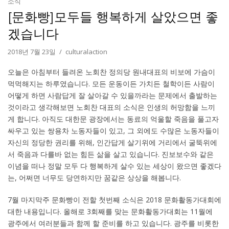
소식
[문화빵]모두들 행복하게 살았으면 좋
겠습니다
2018년 7월 23일
culturalaction
오늘은 아침부터 들려온 노회찬 정의당 원내대표의 비보에 가슴이
먹먹해지는 하루였습니다. 모든 운동이든 가치든 철학이든 사람이
어떻게 하면 사람답게 잘 살아갈 수 있을까라는 문제에서 출발하는
것이라고 생각해보면 노회찬 대표의 소식은 인생의 허망함을 느끼
게 합니다. 아직도 대한문 광장에서는 동료의 억울할 죽음을 풀고자
싸우고 있는 쌍용차 노동자들이 있고, 그 외에도 수많은 노동자들이
자신의 정당한 권리를 위해, 인간답게 살기위에 거리에서 굴뚝위에
서 죽음과 다를바 없는 힘든 삶을 살고 있습니다. 진보보수와 같은
이념을 떠나 정말 모두 다 행복하게 살수 있는 세상이 왔으면 좋겠다
는, 어쩌면 너무도 당연하지만 꿈같은 상상을 해봅니다.
7월 마지막주 문화빵이 전할 첫번째 소식은 2018 문화활동가대회에
대한 내용입니다. 올해로 3회째를 맞는 문화활동가대회는 11월에
광주에서 여러분들과 함께 할 준비를 하고 있습니다. 광주를 비롯한