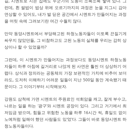
길, 시멘트로 지은 집에도 누군가의 노동이 소복소복 쌓여 있다. 그
런데, 흰 쌀밥이 밥상 위에 오르기까지의 과정은 눈을 지그시 감아
연상할 수 있어도, 내가 발 딛은 공간에서 시멘트가 만들어지는 과정
을 머릿 속에 그려보기란 여간 수월치 않다.
만약 동양시멘트에서 부당해고된 하청노동자들이 이토록 끈질기게
싸우지 않았던들, 그 비참하고도 고된 노동의 실체를 우리는 감히 상
상이나 할 수 있었을까?
그런데, 이 시멘트가 만들어지는 과정보다도 동양시멘트 하청노동
자들이 하루 아침에 길거리로 나앉게 된 사연은 훨씬 더 상상하기 어
렵다. 상식과 정의라는 공동체의 가장 보편적인 가치에 비추어 보더
라도, 도저히 이해하기 어려운 일들이 지난 500일 동안 계속됐기 때
문이다. 그 이야기부터 시작해보자.
강원도 삼척에 가면 시멘트의 주원료인 석회암을 캐고, 잘게 부수고,
나르는 일을 하는 ‘광구’와 시멘트 공장이 있다. 그리고 거기에서 최
저임금 받으며, 힘들고 위험한 노동을 하루 16시간 씩, 휴일도 없이
노예처럼 일해야 했던 사람들도 있‘었’다. 그들이 바로 동양시멘트 하
청노동자들이다.