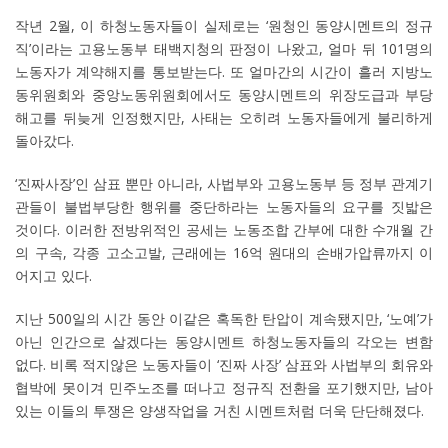
작년 2월, 이 하청노동자들이 실제로는 ‘원청인 동양시멘트의 정규
직’이라는 고용노동부 태백지청의 판정이 나왔고, 얼마 뒤 101명의
노동자가 계약해지를 통보받는다. 또 얼마간의 시간이 흘러 지방노
동위원회와 중앙노동위원회에서도 동양시멘트의 위장도급과 부당
해고를 뒤늦게 인정했지만, 사태는 오히려 노동자들에게 불리하게
돌아갔다.
‘진짜사장’인 삼표 뿐만 아니라, 사법부와 고용노동부 등 정부 관계기
관들이 불법부당한 행위를 중단하라는 노동자들의 요구를 짓밟은
것이다. 이러한 전방위적인 공세는 노동조합 간부에 대한 수개월 간
의 구속, 각종 고소고발, 근래에는 16억 원대의 손배가압류까지 이
어지고 있다.
지난 500일의 시간 동안 이같은 혹독한 탄압이 계속됐지만, ‘노예’가
아닌 인간으로 살겠다는 동양시멘트 하청노동자들의 각오는 변함
없다. 비록 적지않은 노동자들이 ‘진짜 사장’ 삼표와 사법부의 회유와
협박에 못이겨 민주노조를 떠나고 정규직 전환을 포기했지만, 남아
있는 이들의 투쟁은 양생작업을 거친 시멘트처럼 더욱 단단해졌다.