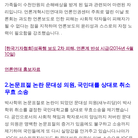
가족들이 수천만원의 손해배상을 받게 된 일과 관련되어 마련된 자
리입니다. 언론개혁시민연대와 언론인권센터 주최로 열린 이날 토
론회는 과도한 언론보도로 인한 피해는 사회적 약자들이 피해자가
될 수 없다는 점을 지적하며 언론보도의 윤리성과 스스로의 자정 노
력이 필요함을 강조했습니다. .
[한국기자협회]성폭행 보도 2차 피해, 언론계 반성 시급(2014년 4월
10일)
언론연대 홍보자료
2.논문표절 논란 문대성 의원, 국민대를 상대로 취소
무효 소송
박사학위 논문표절로 논란이 되었던 문대성 의원(새누리당)이 박사
학위 취소를 결정한 국민대학교를 상대로 무효소송을 제기했습니
다. 공인으로서의 사회적 책임과 학자로서의 양심까지 저버린 문대
성 의원은 명백한 논문표절의 증거가 있음에도 불구하고 소송까지
제기하며 국민들에게 또 다시 실망감을 안겨주고 있습니다.나아가
IOC의 선수위원직이기도 한 문대성은 의원이 이번 소송으로 IOC윤