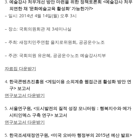
예술강사 처우개선 방안 마련을 위한 정책토론회 <예술강사 처우
외면한 채 ‘문화예술교육 활성화’ 가능한가?>
– 일시: 2014년 4월 14일(월) 오후 3시
– 장소: 국회의원회관 제 3세미나실
– 주최: 새정치민주연합 을지로위원회, 공공운수노조
– 주관: 국회의원 유은혜, 공공운수노조 예술강사지부
자료집 다운받기
한국콘텐츠진흥원 <게임이용 소외계층 웹접근권 활성화 방안 연
구> 보고서
연구보고서 다운받기
서울연구원, <도시발전의 질적 성장 모니터링：행복지수와 메가
시티인덱스 구축 연구> 보고서
연구보고서 다운받기
한국조세재정연구원, <미국 오바마 행정부의 2015년 예산 발표>