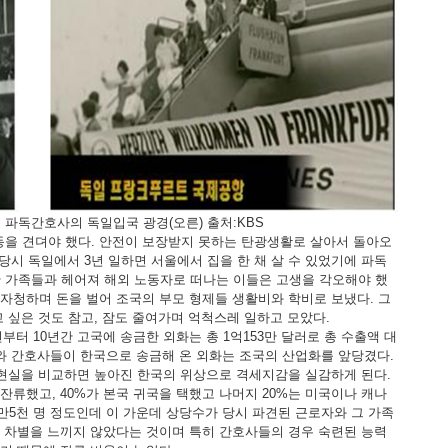
6년 파독간호사의 독일입국 광경(오른) 출처:KBS
을 견뎌야 했다. 안전이 보장받지 못하는 탄광생활로 살아서 돌아오
. 당시 독일에서 3년 일하면 서울에서 집을 한 채 살 수 있었기에 파독
 가족들과 헤어져 해외 노동자로 떠나는 이들은 고생을 각오해야 했
자청하며 돈을 벌어 조국의 부모 형제들 생활비와 학비로 보냈다. 그
 싶은 것도 참고, 잠도 줄여가며 억척스레 일하고 모았다.
터 10년간 고국에 송금한 외화는 총 1억153만 달러로 총 수출액 대
된 광부와 간호사들이 한국으로 송금해 온 외화는 조국의 산업화를 앞당겼다.
현실을 비교하면 높아진 한국의 위상으로 격세지감을 실감하게 된다.
잔류했고, 40%가 본국 귀국을 택했고 나머지 20%는 미국이나 캐나
3만5천 명 정도인데 이 가운데 상당수가 당시 파견된 근로자와 그 가족
서 차별을 느끼지 않았다는 것이며 특히 간호사들의 경우 숙련된 능력