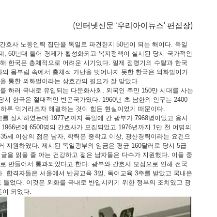
(인터넷신문 ‘우리아이뉴스’ 편집장)
 간호사 노동인력 집단을 독일로 파견한지 50년이 되는 해이다. 독일
데, 60년대 들어 경제가 활성화되고 복지정책이 실시된 당시 국가적인
반해 한국은 총체적으로 어려운 시기였다. 일제 점령기의 수탈과 한국
화의 몸부림 속에서 총체적 가난을 벗어나지 못한 한국은 외화벌이가
을 통한 외화벌이라는 상호간의 필요가 잘 맞았다.
벌이를 하러 국내로 유입되는 다문화사회, 외국인 주민 150만 시대를 사는
 한국은 절대적인 빈곤국가였다. 1960년 초 남한의 인구는 2400
 하루 먹거리조차 해결하는 것이 힘든 현실이었기 때문이다.
고를 실시하였는데 1977년까지 독일에 간 광부가 7968명이었고 응시
1966년에 6500명의 간호사가 모집되었고 1976년까지 1만 천 여명의
35세 이상의 젊은 남자, 학력은 중학교 이상, 광산경력이라는 요건으
 지원하였다. 제시된 독일광부의 임금은 평균 160달러로 당시 5급
 글을 읽을 줄 아는 건강하고 젊은 남자들은 다수가 지원했다. 이들 중
짜로 만들어서 통과되었다고 한다. 광부와 간호사 모집으로 인해 전국
. 합격자들은 서울에서 반공교육 3일, 독어교육 3주를 받았고 국내은
 들었다. 이것은 외화를 국내로 반입시키기 위한 정부의 조치였고 광
이 되었다.