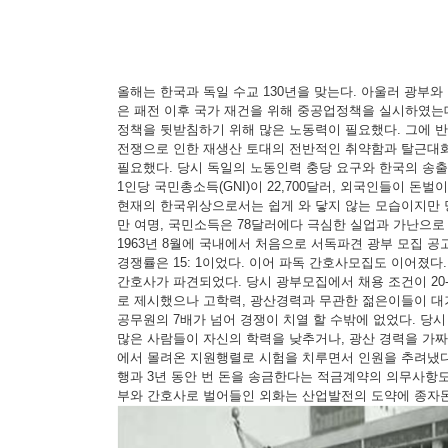
올해는 한국과 독일 수교 130년을 맞는다. 아울러 광부와
은 패전 이후 국가 재건을 위해 중공업정책을 실시하였는
정책을 뒷받침하기 위해 많은 노동력이 필요했다. 그에 
전쟁으로 인한 재생산 토대의 전반적인 취약함과 탈근대
필요했다. 당시 독일의 노동인력 충당 요구와 한국의 송출
1인당 국민총소득(GNI)이 22,700달러, 외국인들이 돈
현재의 한국위상으로서는 쉽게 와 닿지 않는 모습이지만 당시
만 여명, 국민소득은 78달러에다 극심한 실업과 가난으로
1963년 8월에 국내에서 처음으로 서독파견 광부 모집 공
경쟁률은 15: 1이었다. 이어 파독 간호사모집도 이어졌다. 
간호사가 파견되었다. 당시 광부모집에서 채용 조건이 20-
로 제시했으나 고학력, 광산경력과 무관한 젊은이들이 대거
공무원의 7배가 넘어 경쟁이 치열 할 수밖에 없었다. 당시
많은 사람들이 자신의 학력을 낮추거나, 광산 경력을 가
에서 몰려온 지원행렬로 시험을 치루면서 인원을 추려냈다
행과 3년 동안 번 돈을 송금한다는 적금계약의 의무사항도
부와 간호사로 벌어들인 외화는 산업발전의 도약에 종자돈