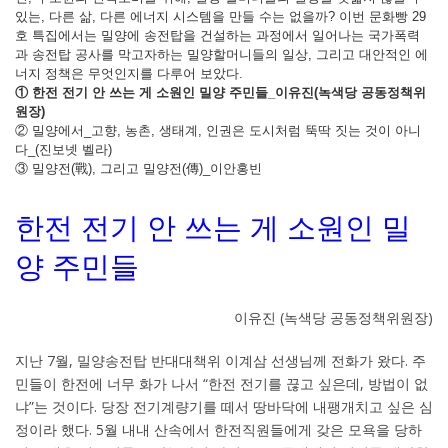
있는, 다른 삶, 다른 에너지 시스템을 만들 수는 없을까? 이번 문화빵 29
호 특집에서는 밀양에 송전탑을 건설하는 과정에서 일어나는 국가폭력
과 송전탑 공사를 막고자하는 밀양할머니들의 일상, 그리고 대안적인 에
너지 정책은 무엇인지를 다루어 보았다.
① 한전 전기 안 쓰는 게 소원인 밀양 주민들_이유진(녹색당 공동정책위
원장)
② 밀양에서_고향, 농촌, 생태계, 인권은 도시처럼 뚝딱 짓는 것이 아니
다_(진보넷 벨라)
③ 밀양전(戰), 그리고 밀양전(傳)_이안홍빈
한전 전기 안 쓰는 게 소원인 밀
양 주민들
이유진 (녹색당 공동정책위원장)
지난 7월, 밀양송전탑 반대대책위 이계삼 선생님께 전화가 왔다. 주
민들이 한전에 너무 화가 나서 “한전 전기를 끊고 싶은데, 방법이 없
냐”는 것이다. 당장 전기계량기를 떼서 땅바닥에 내팽개치고 싶은 심
정이라 했다. 5월 내내 산속에서 한전직원들에게 갖은 모욕을 당하