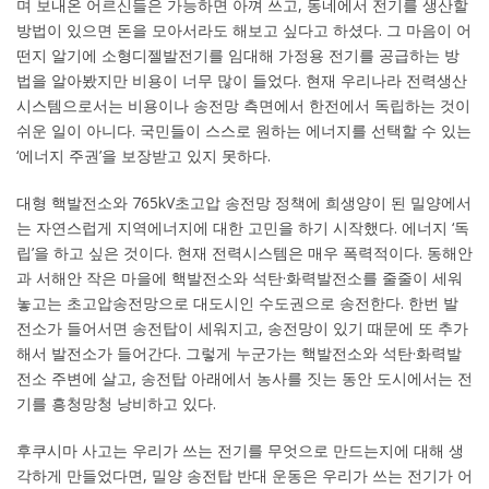
며 보내온 어르신들은 가능하면 아껴 쓰고, 동네에서 전기를 생산할
방법이 있으면 돈을 모아서라도 해보고 싶다고 하셨다. 그 마음이 어
떤지 알기에 소형디젤발전기를 임대해 가정용 전기를 공급하는 방
법을 알아봤지만 비용이 너무 많이 들었다. 현재 우리나라 전력생산
시스템으로서는 비용이나 송전망 측면에서 한전에서 독립하는 것이
쉬운 일이 아니다. 국민들이 스스로 원하는 에너지를 선택할 수 있는
‘에너지 주권’을 보장받고 있지 못하다.
대형 핵발전소와 765kV초고압 송전망 정책에 희생양이 된 밀양에서
는 자연스럽게 지역에너지에 대한 고민을 하기 시작했다. 에너지 ‘독
립’을 하고 싶은 것이다. 현재 전력시스템은 매우 폭력적이다. 동해안
과 서해안 작은 마을에 핵발전소와 석탄·화력발전소를 줄줄이 세워
놓고는 초고압송전망으로 대도시인 수도권으로 송전한다. 한번 발
전소가 들어서면 송전탑이 세워지고, 송전망이 있기 때문에 또 추가
해서 발전소가 들어간다. 그렇게 누군가는 핵발전소와 석탄·화력발
전소 주변에 살고, 송전탑 아래에서 농사를 짓는 동안 도시에서는 전
기를 흥청망청 낭비하고 있다.
후쿠시마 사고는 우리가 쓰는 전기를 무엇으로 만드는지에 대해 생
각하게 만들었다면, 밀양 송전탑 반대 운동은 우리가 쓰는 전기가 어