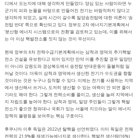
디에서 오는지에 대해 생각하게 만들었다. 양심 있는 사람이라면 누
군가의 피와 눈물을 바탕으로 만들어진 전기는 바람직하지 않다고
생각하게 되었고, 실제 시간이 갈수록 밀양송전탑에 대한 여론이 ‘송
전탑 반대’ 쪽으로 확산되고 있다. 정부도 2차 에너지기본계획에서
‘분산형 에너지 시스템으로의 전환’을 검토하고 있는데, 이를 위해서
는 더 이상 핵발전소를 짓지 않는 것이 우선이다.
현재 정부의 6차 전력수급기본계획에서는 삼척과 영덕의 추가핵발
전소 건설을 유보한다고 되어 있지만 만약 이를 추진할 경우 밀양만
이 아니라 강원도와 경상북도에서 송전탑 반대운동이 들불처럼 일
어날 것이다. 더욱이 삼척과 영덕에서 생산한 전기가 수도권을 향할
것이라는 것은 누구나 짐작할 수 있다. 이제는 전기를 사용하는 지역
에서 생산해서 쓰거나, 도저히 생산할 수 있는 여력이 안 되면 줄이
기라도 해야 한다. 그렇게 전력소비를 줄이고, 생산을 늘려 지역에너
지 자립도를 높여야 한다. 삼척과 영덕, 밀양 주민들이 그렇게 핵발
전소가 좋으면 청와대나 국회가 있는 서울에 지으라는 말이 에너지
정책의 불평등을 보여주는 핵심 구호이다.
후쿠시마 이후 독일은 2022년 탈핵을 선언하였다. 이미 독일은 전체
전력의 21.9%를 재생가능에너지로 생산한다. 핵발전 생산량(16%)