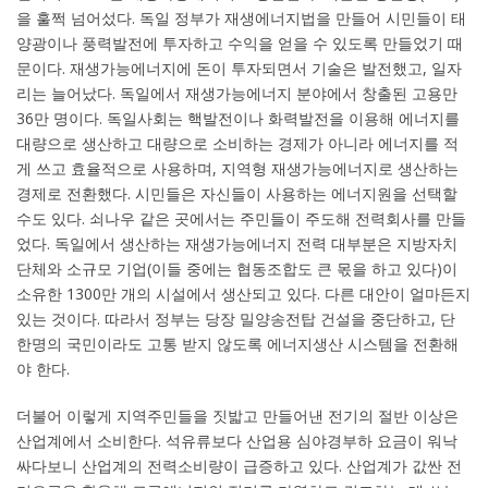
을 훌쩍 넘어섰다. 독일 정부가 재생에너지법을 만들어 시민들이 태
양광이나 풍력발전에 투자하고 수익을 얻을 수 있도록 만들었기 때
문이다. 재생가능에너지에 돈이 투자되면서 기술은 발전했고, 일자
리는 늘어났다. 독일에서 재생가능에너지 분야에서 창출된 고용만
36만 명이다. 독일사회는 핵발전이나 화력발전을 이용해 에너지를
대량으로 생산하고 대량으로 소비하는 경제가 아니라 에너지를 적
게 쓰고 효율적으로 사용하며, 지역형 재생가능에너지로 생산하는
경제로 전환했다. 시민들은 자신들이 사용하는 에너지원을 선택할
수도 있다. 쇠나우 같은 곳에서는 주민들이 주도해 전력회사를 만들
었다. 독일에서 생산하는 재생가능에너지 전력 대부분은 지방자치
단체와 소규모 기업(이들 중에는 협동조합도 큰 몫을 하고 있다)이
소유한 1300만 개의 시설에서 생산되고 있다. 다른 대안이 얼마든지
있는 것이다. 따라서 정부는 당장 밀양송전탑 건설을 중단하고, 단
한명의 국민이라도 고통 받지 않도록 에너지생산 시스템을 전환해
야 한다.
더불어 이렇게 지역주민들을 짓밟고 만들어낸 전기의 절반 이상은
산업계에서 소비한다. 석유류보다 산업용 심야경부하 요금이 워낙
싸다보니 산업계의 전력소비량이 급증하고 있다. 산업계가 값싼 전