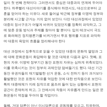
일이 첫 번째 전략이다. 그러면서도 중심은 대중과의 연계에 두어야
한다. 하루빨리 대선이야기를 종식해야 하면서도, 대선으로부터 교
훈을 얻어야 하는 이유다. 새로 들어설 박근혜 정부를 이명박 정부와
분리해 사고할 근거는 거의 없어 보인다. 다만 대선과정에서 있었던
대중의 정서구조가 어떻게 바뀌어 있었던지를 정확히 파악하고, 그
에 맞춘 운동 방식과 주제를 찾아야 할 뿐이다. 입의 테크닉이 극도
로 화려해진 정치평론가를 비켜가면서 투표 행위를 지표로 파악하
며 대중의 욕망의 흐름을 정리해내야 한다
대선 과정에서 징후적으로 읽을 수 있었던 대중의 문화적 열망과 그
에 대해 문화운동이 화답해야 할 것은 대체로 다음과 같다. 첫째, 표
현의 자유. 이명박 정부기간 동안 표현의 자유는 심하게 위축되었다.
이를 위축시키는 것이 정부의 과제인양 덤벼들기도 했다. 대선 기간
동안 유권자들의 재기발랄한 선거 운동, 소식 전하기 등이 과거보다
활발했던 것은 표현의 자유를 억압한 것에 대한 반작용으로 보인다.
특히 대중매체가 지레 짐작으로 움츠려 들어 있는 상황에서 표현의
공간이 존재하게 하고, 그 안에서의 작동이 자유롭게 만드는 일은 문
화운동이 역점을 두어야 할 작업이다.
둘째, 거대 담론이 아닌 미시담론으로 공동체를 모으고, 치유하며,