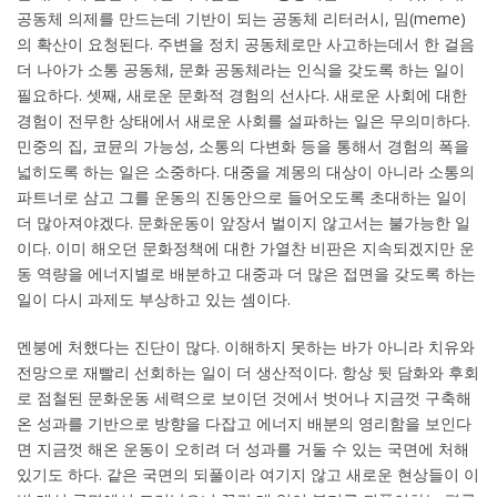
공동체 의제를 만드는데 기반이 되는 공동체 리터러시, 밈(meme)
의 확산이 요청된다. 주변을 정치 공동체로만 사고하는데서 한 걸음
더 나아가 소통 공동체, 문화 공동체라는 인식을 갖도록 하는 일이
필요하다. 셋째, 새로운 문화적 경험의 선사다. 새로운 사회에 대한
경험이 전무한 상태에서 새로운 사회를 설파하는 일은 무의미하다.
민중의 집, 코뮨의 가능성, 소통의 다변화 등을 통해서 경험의 폭을
넓히도록 하는 일은 소중하다. 대중을 계몽의 대상이 아니라 소통의
파트너로 삼고 그를 운동의 진동안으로 들어오도록 초대하는 일이
더 많아져야겠다. 문화운동이 앞장서 벌이지 않고서는 불가능한 일
이다. 이미 해오던 문화정책에 대한 가열찬 비판은 지속되겠지만 운
동 역량을 에너지별로 배분하고 대중과 더 많은 접면을 갖도록 하는
일이 다시 과제도 부상하고 있는 셈이다.
멘붕에 처했다는 진단이 많다. 이해하지 못하는 바가 아니라 치유와
전망으로 재빨리 선회하는 일이 더 생산적이다. 항상 뒷 담화와 후회
로 점철된 문화운동 세력으로 보이던 것에서 벗어나 지금껏 구축해
온 성과를 기반으로 방향을 다잡고 에너지 배분의 영리함을 보인다
면 지금껏 해온 운동이 오히려 더 성과를 거둘 수 있는 국면에 처해
있기도 하다. 같은 국면의 되풀이라 여기지 않고 새로운 현상들이 이