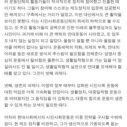
러 운동단체의 활동가들이 적극적으로 정치에 참여했고 진출한 때
이기도 하다. 그들이 참여해 스스로는 제도정치의 입문에 성공했지
만 헤게모니 구축에서는 거리가 멀었고, 이번 대선에서도 큰 활약을
보이진 못했다. 이는 시민사회운동단체의 위세의 하락으로 볼 수도
있고, 또 주요 활동가들의 공백으로 인한 미래의 불투명성과도 닿는
사안이다. 과거에 비해 더 큰 맥락의 연대운동이 사라졌고, 또 엄두
도 내지 않는 실정이 되고 말았다. 울림이 덜할 뿐 아니라 울림을 보
여줄 여력이 없다는 말이다. 운동세력의 약화, 의제의 부족, 연대의
어려움 등은 새로운 방식의 추스림이 필요함을 전해준다. 성명서 중
심의 운동에서 탈피함은 물론이고, 생활밀착형으로 가는 일을 더 망
설여서도 안 될 일이고, 생활밀착형적 실천으로 연대를 모색해야 할
때를 맞고 있다. 그것이 셋째 과제다.
넷째, 생존의 과제다. 이명박 정부 때부터 강화된 시민사회 운동에
대한 억압은 더욱 가속화될 전망이다. 생활정치, 대중밀착형 운동으
로 버텨왔지만 그 움직임을 더 강화하고, 대중의 힘으로 운동이 생존
할 수 있게 하는 모색이 필요한 때다.
어차피 현대사회에서의 시민사회운동은 이중 전략을 구사할 수밖에
없다. 현 제도 정치를 비판하고, 그가 생산적으로 가동되도록 돕는