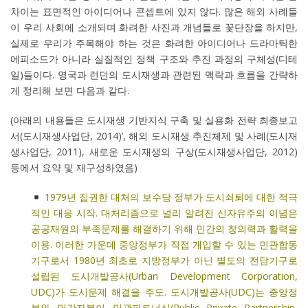
차이는 표면적인 아이디어나 콘셉트에 있지 않다. 많은 해외 사례들
이 우리 사회에 소개되며 화려한 사진과 개념들로 꽃단장을 하지만,
실제로 우리가 주목해야 하는 것은 화려한 아이디어나 드라마틱한
에피소드가 아니라 실질적인 정책 구조와 추진 과정의 구체성(디테
일)들이다. 영국과 런던의 도시재생과 관련된 맥락과 흐름을 간략하
게 정리해 보면 다음과 같다.
(아래의 내용들은 도시재생 기반지식 구축 및 실용화 전략 최종보고
서(도시재생사업단, 2014)’, 해외 도시재생 추진체제 및 사례(도시재
생사업단, 2011), 새로운 도시재생의 구상(도시재생사업단, 2012)
등에서 요약 및 재구성하였음)
1979년 집권한 대처의 보수당 정부가 도시쇠퇴에 대한 적극
적인 대응 시작. 대처리즘으로 널리 알려진 신자유주의 이념은
공공재원의 부족문제를 해결하기 위해 민간의 창의력과 활력을
이용. 이러한 가운데 중앙정부가 직접 개입할 수 있는 민관합동
기구로서 1980년 최초로 지방정부가 아닌 별도의 전담기구로
설립된 도시개발공사(Urban Development Corporation,
UDC)가 도시문제 해결을 주도. 도시개발공사(UDC)는 중앙정
부와 민간자본이 민관파트너십(Public Private Partnership,