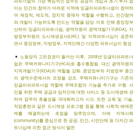
파트너쉽의 가장 핵심적인 업무는 공공의 개입과 초기 투자 없
이는 민간의 참여가 어려운 지역에 잉글리쉬파트너쉽이 참여하
여 재정적, 제도적, 정치적 중재자 역할을 수행하고, 민간참여
와 개발이 가능하도록 만드는 역할을 담당. 이로 인해 중앙정부
산하의 잉글리쉬파트너쉽, 광역차원의 광역개발기구(RDA), 지
방정부차원의 도시재생공사(URC) 및 지역파트너십이 공존하
면서 중앙정부, 지방정부, 지역단체간 다양한 파트너십이 형성
노동당의 고든정권이 들어선 이후, 2008년 잉글리쉬파트너
쉽은 주택커뮤니티기구(HCA)로 흡수통합됨. 대신 광역차원의
지역개발기구(RDA)의 역할을 강화. 중앙정부와 지방정부 중간
의 광역수준에서의 조정을 강조. 주택커뮤니티기구는 기존의
잉글리쉬파트너쉽 역할에 주택조합의 기능을 추가로 수행. 서
민을 위한 주택 공급과 임차인에 대한 서비스 등 도시재생에 관
하여 업무의 효율성을 극대화하고자 시도. 또한 교육 및 기술,
직업훈련과 같은 도시재생 프로그램 등을 통해 사회적 배제문
제를 해결하는데 초점을 맞추었으며, 이에 지역사회
(community)를 중심으로 한 공공, 민간, 시민단체 등 다자간 파
트너십에 의한 접근 방식이 발전