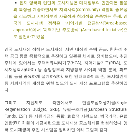
현재 영국과 런던의 도시재생은 대처정부의 민간자본 활용
의 특징을 계승하면서도 지역사회(community) 역할의 중요성
을 강조하고 지방정부의 자율성과 창의성을 존중하는 추세. 영
국의 도시재생 정책은 ‘지역기반 접근방식’(Area-based
approach)에서 ‘지역기반 주도방식’ (Area-based Initiative)으
로 발전하고 있음
영국 도시재생 정책은 도시재생, 서민 대상의 주택 공급, 친환경 주
택 공급 등을 종합적으로 추진하고 일관된 체계로 정비했으며, 추진
주체에 있어서는 주택커뮤니티기구(HCA), 지역개발기구(RDA), 도
시재생회사(URC) 등 중앙정부와 지방정부 사이의 역할 분화, 파트
너쉽 등을 중요하게 설계하였다. 또한 엔터프라이즈 존, 도시챌린지
등 쇠퇴지역의 재생을 위한 별도의 도시 재생 프로그램을 추진하였
다.
그리고 지원제도 측면에서도 단일도심재생기금(Single
Regeneration Budget, SRB), 유럽구조기금(European Structural
Funds, ESF) 등 지원기금의 통합, 효율적 지원도모, 범국가적, 유럽
연합(EU) 차원의 기금마련으로 도시재생 공조체제를 형성하였다. 영
국 도시재생의 추진 시스템을 정리하면 아래 그림과 같다.