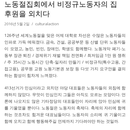
노동절집회에서 비정규노동자의 집
후원을 외치다
2016년 5월 2일
culturalaction
126주년 세계노동절을 맞은 어제 대학로 차선은 수많은 노동자들의
인파로 가득 메워졌다. 금속, 건설, 공공부문 등 산별 단위 노동자들
이 모였고, 농민, 빈민, 장애인, 학생도 함께했다. 노동개악 폐기-노
동부 장관 퇴진 / 경제위기 재벌 책임 전면화 / 최저임금 1만 원 쟁취
/ 주 35시간 노동시간 단축-일자리 만들기 / 비정규직(특수고용, 간
접고용), 공무원 교원 노동기본권 보장 등 다섯 가지 요구안을 결의
하는 함성이 힘차게 느껴졌다.
413선거가 민심이라고 외치던 야당 대표들은 노동자들의 외침에 함
께하지 않았다. 무엇이 민심인지 그들은 아직도 모르는 모양이다. 언
론에 나오지도 않은 기타정당의 대표들만이 자리에 앉아 민심에 귀
를 기울였을 뿐이다. 노동절은 노동자의 축제다. 축제의 자리에 함께
하는 것조차도 힘겨운 대표님들이다. 노동자의 소리에 귀 기울이고
함께 오치고 함께 행동해주길 언제까지 기다려야만 하는 것일까.