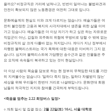
을까요? 비정규직은 거리에 넘쳐나고, 빈번이 일어나는 불법파견과
안전이 확보되지 않은 노동환경은 여전히 그대로 입니다.
문화예술계의 현실도 이와 크게 다르지는 않습니다. 예술가들은 여
전히 불안정한 고용과 복지의 사각지대에서 생존을 위한 삶을 이어
가고 있습니다. 예술가들은 더 이상 자기가 하고 싶은 하는 자유로운
직업군이 아닌, 갑질와 외주화의 위협에 무방비로 당할 수 밖에 없는
비정규직의 삶 크게 다를바 없는 처지입니다. 게다가 지난 정부에서
자행된 블랙리스트라는 국가 폭력에 대한 대응은 미비하기 그지 없
습니다. 심지어 블랙리스트에 가담했던 송수근과 같은 인물들은 주
요 요직에 속속들이 복귀하고 있는 것이 현실입니다.
더 이상 사람의 목숨을 담보로 하는 현 정부의 무책임한 태도를 가만
히 지켜볼수는 없습니다. ‘일하다 죽지 않는, 일하다 차별받지 않는’
세상을 위해 우리들이 한번더 거리로 나설때입니다. 문화연대 회원
님들의 적극적인 지지와 참여를 간곡하게 부탁드립니다.
<죽음을 멈추는 2.22 희망버스 일정>
○ 개최 일시 및 집결 장소:
2월 22일(토) 16시, 서울 대학로