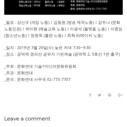
_발표 : 강신규 (게임 노동)ㅣ김동원 (방송 제작노동)ㅣ김두나 (문화
노동인권)ㅣ박이현 (예술교육 노동)ㅣ이광석 (플랫폼 노동)ㅣ이종임
(청소년노동)ㅣ정원옥 (출판 노동)ㅣ최혁규(메이커 노동)
_일자 : 2019년 3월 20일(수) 늦은 저녁 7:30~9:30
_장소 : 공덕역 경의선 공유지 기린캐슬 (공덕역 2, 5호선 1번 출구)
_주최 : 문화연대 기술+미디어문화위원회
_주관 : 문화연대
_문의 : 문화연대 사무국 02-773-7707
Leave a comment