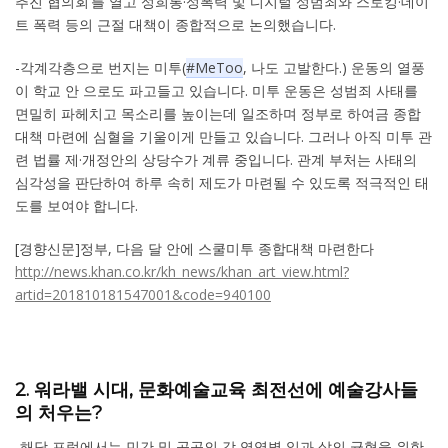
추진 협의회’를 열고 성희롱·성폭력 및 디지털 성범죄와 스토킹·데이
트 폭력 등의 근절 대책이 종합적으로 논의했습니다.
-각계각층으로 번지는 미투(
#MeToo
, 나도 고발한다.) 운동의 열풍
이 학교 안 으로도 파고들고 있습니다. 미투 운동은 성범죄 사태를
면밀히 파헤치고 목소리를 높이는데 일조하며 정부로 하여금 종합
대책 마련에 심혈을 기울이게 만들고 있습니다. 그러나 아직 미투 관
련 법률 제·개정안의 상당수가 계류 중입니다. 관계 부처는 사태의
심각성을 판단하여 하루 속히 제도가 마련될 수 있도록 적극적인 태
도를 보여야 합니다.
[경향신문]정부, 다음 달 안에 스쿨미투 종합대책 마련한다
http://news.khan.co.kr/kh_news/khan_art_view.html?
artid=201810181547001&code=940100
2. 워라밸 시대, 문화예술교육 최전선에 예술강사들
의 처우는?
-해당 포럼에서는 민간 및 공공의 각 영역별 일과 삶의 균형을 위한