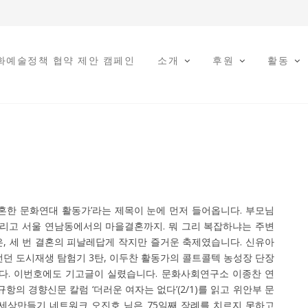
문화예술정책 협약 제안 캠페인
소개
후원
활동
결혼한 문화연대 활동가’라는 제목이 눈에 먼저 들어옵니다. 부모님
 그리고 서울 연남동에서의 마을결혼까지. 뭐 그리 복잡하냐는 주변
, 세 번 결혼의 피날레답게 작지만 즐거운 축제였습니다. 신유아
던 도시재생 탐험기 3탄, 이두찬 활동가의 콜트콜텍 농성장 단장
. 이번호에도 기고글이 실렸습니다. 문화사회연구소 이종찬 연
항의 경향신문 칼럼 ‘더러운 여자는 없다’(2/1)를 읽고 위안부 문
세상만들기 네트워크 오진호 님은 75일째 장례를 치르지 못하고