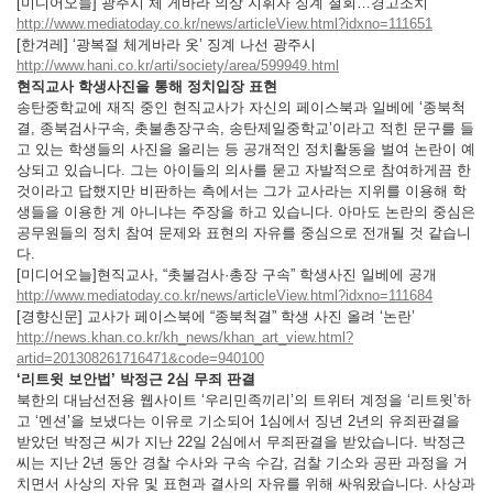
[미디어오늘] 광주시 체 게바라 의상 지휘자 징계 철회…경고조치
http://www.mediatoday.co.kr/news/articleView.html?idxno=111651
[한겨레] ‘광복절 체게바라 옷’ 징계 나선 광주시
http://www.hani.co.kr/arti/society/area/599949.html
현직교사 학생사진을 통해 정치입장 표현
송탄중학교에 재직 중인 현직교사가 자신의 페이스북과 일베에 ‘종북척
결, 종북검사구속, 촛불총장구속, 송탄제일중학교’이라고 적힌 문구를 들
고 있는 학생들의 사진을 올리는 등 공개적인 정치활동을 벌여 논란이 예
상되고 있습니다. 그는 아이들의 의사를 묻고 자발적으로 참여하게끔 한
것이라고 답했지만 비판하는 측에서는 그가 교사라는 지위를 이용해 학
생들을 이용한 게 아니냐는 주장을 하고 있습니다. 아마도 논란의 중심은
공무원들의 정치 참여 문제와 표현의 자유를 중심으로 전개될 것 같습니
다.
[미디어오늘]현직교사, “촛불검사·총장 구속” 학생사진 일베에 공개
http://www.mediatoday.co.kr/news/articleView.html?idxno=111684
[경향신문] 교사가 페이스북에 “종북척결” 학생 사진 올려 ‘논란’
http://news.khan.co.kr/kh_news/khan_art_view.html?
artid=201308261716471&code=940100
‘리트윗 보안법’ 박정근 2심 무죄 판결
북한의 대남선전용 웹사이트 ‘우리민족끼리’의 트위터 계정을 ‘리트윗’하
고 ‘멘션’을 보냈다는 이유로 기소되어 1심에서 징년 2년의 유죄판결을
받았던 박정근 씨가 지난 22일 2심에서 무죄판결을 받았습니다. 박정근
씨는 지난 2년 동안 경찰 수사와 구속 수감, 검찰 기소와 공판 과정을 거
치면서 사상의 자유 및 표현과 결사의 자유를 위해 싸워왔습니다. 사상과