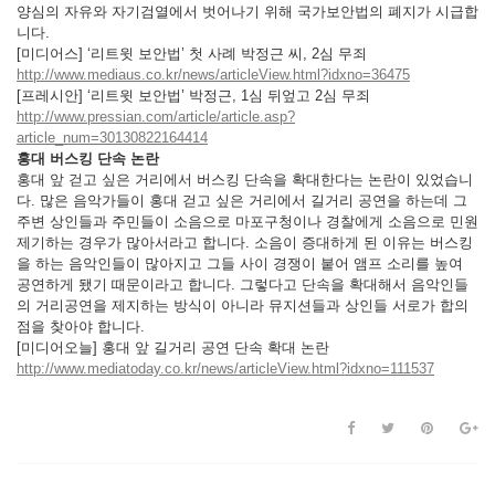
양심의 자유와 자기검열에서 벗어나기 위해 국가보안법의 폐지가 시급합
니다.
[미디어스] ‘리트윗 보안법’ 첫 사례 박정근 씨, 2심 무죄
http://www.mediaus.co.kr/news/articleView.html?idxno=36475
[프레시안] ‘리트윗 보안법’ 박정근, 1심 뒤엎고 2심 무죄
http://www.pressian.com/article/article.asp?
article_num=30130822164414
홍대 버스킹 단속 논란
홍대 앞 걷고 싶은 거리에서 버스킹 단속을 확대한다는 논란이 있었습니
다. 많은 음악가들이 홍대 걷고 싶은 거리에서 길거리 공연을 하는데 그
주변 상인들과 주민들이 소음으로 마포구청이나 경찰에게 소음으로 민원
제기하는 경우가 많아서라고 합니다. 소음이 증대하게 된 이유는 버스킹
을 하는 음악인들이 많아지고 그들 사이 경쟁이 붙어 앰프 소리를 높여
공연하게 됐기 때문이라고 합니다. 그렇다고 단속을 확대해서 음악인들
의 거리공연을 제지하는 방식이 아니라 뮤지션들과 상인들 서로가 합의
점을 찾아야 합니다.
[미디어오늘] 홍대 앞 길거리 공연 단속 확대 논란
http://www.mediatoday.co.kr/news/articleView.html?idxno=111537