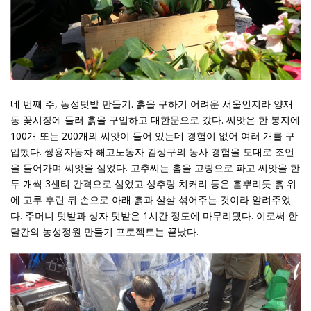
네 번째 주, 농성텃밭 만들기. 흙을 구하기 어려운 서울인지라 양재
동 꽃시장에 들러 흙을 구입하고 대한문으로 갔다. 씨앗은 한 봉지에
100개 또는 200개의 씨앗이 들어 있는데 경험이 없어 여러 개를 구
입했다. 쌍용자동차 해고노동자 김상구의 농사 경험을 토대로 조언
을 들어가며 씨앗을 심었다. 고추씨는 홈을 고랑으로 파고 씨앗을 한
두 개씩 3센티 간격으로 심었고 상추랑 치커리 등은 흩뿌리듯 흙 위
에 고루 뿌린 뒤 손으로 아래 흙과 살살 섞어주는 것이라 알려주었
다. 주머니 텃밭과 상자 텃밭은 1시간 정도에 마무리됐다. 이로써 한
달간의 농성정원 만들기 프로젝트는 끝났다.