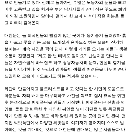
으로 만들기로 했다. 산재로 돌아가신 수많은 노동자의 눈물과 해고
이후 고통받고 있을 힘겨운 투쟁 당사자들의 땀이 작은 꽃으로 희망
이 되길 소원하면서 말이다. 멀리서 한 꼬마 녀석이 작은 화분을 들
고 아빠와 걸어온다.
대한문은 늘 외국인들의 발길이 많은 곳이다. 옹기종기 둘러앉아 흙
을 나르고 꽃을 심는 모습, 뜨개질과 손바느질 하는 모습이 신기해
보이는지 계속 사진을 찍어 댄다. 이렇게 거리를 오가는 이들과 생활
소통이 진행된다. “저도 한 번 떠봐도 될까요?” 난생처음 만나는 이
들은 자연스럽게 바느질도 하고 쌍용자동차의 문제, 현실의 힘겨움
등을 이야기한다. 옛 우리의 엄마들이 생활의 어려움을 나누며 손바
느질하던 모습이 떠오르기도 하는 정겨운 모습이다.
화단이 만들어지고 플로리스트를 하고 있다는 한 시민의 도움으로
화분들의 자리 배치를 마무리하고 사진을 찍으며 잠시 휴식을 취한
후 본격적으로 씨앗폭탄을 만들기 시작했다. 씨앗폭탄은 진흙과 영
양토, 물을 잘 반죽한 후 다양한 씨앗을 넣어 경단을 빚듯 동글동글
하게 만든 후 3, 4일 정도 바싹 말린 뒤 원하는 곳에 던지면 된다. 던
져진 씨앗폭탄에서 다양한 씨앗들이 여기저기 흩어지며 스스로 발
아하는 것을 기대하는 것으로 대한문에 연대오는 많은 사람들과 나