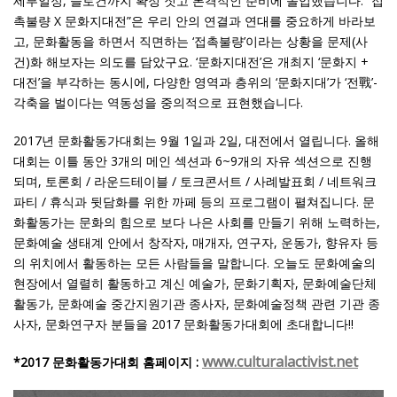
세부일정, 슬로건까지 확정 짓고 본격적인 준비에 돌입했습니다. “접
촉불량 X 문화지대전”은 우리 안의 연결과 연대를 중요하게 바라보
고, 문화활동을 하면서 직면하는 ‘접촉불량’이라는 상황을 문제(사
건)화 해보자는 의도를 담았구요. ‘문화지대전’은 개최지 ‘문화지 +
대전’을 부각하는 동시에, 다양한 영역과 층위의 ‘문화지대’가 ‘전戰’-
각축을 벌이다는 역동성을 중의적으로 표현했습니다.
2017년 문화활동가대회는 9월 1일과 2일, 대전에서 열립니다. 올해
대회는 이틀 동안 3개의 메인 섹션과 6~9개의 자유 섹션으로 진행
되며, 토론회 / 라운드테이블 / 토크콘서트 / 사례발표회 / 네트워크
파티 / 휴식과 뒷담화를 위한 까페 등의 프로그램이 펼쳐집니다. 문
화활동가는 문화의 힘으로 보다 나은 사회를 만들기 위해 노력하는,
문화예술 생태계 안에서 창작자, 매개자, 연구자, 운동가, 향유자 등
의 위치에서 활동하는 모든 사람들을 말합니다. 오늘도 문화예술의
현장에서 열렬히 활동하고 계신 예술가, 문화기획자, 문화예술단체
활동가, 문화예술 중간지원기관 종사자, 문화예술정책 관련 기관 종
사자, 문화연구자 분들을 2017 문화활동가대회에 초대합니다!!
www.culturalactivist.net
*2017 문화활동가대회 홈페이지 :