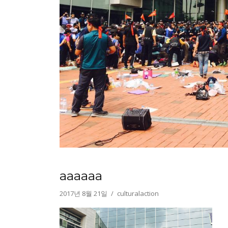
aaaaaa
2017년 8월 21일
culturalaction