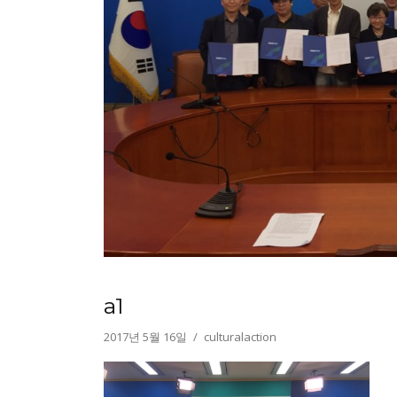
a1
2017년 5월 16일
culturalaction