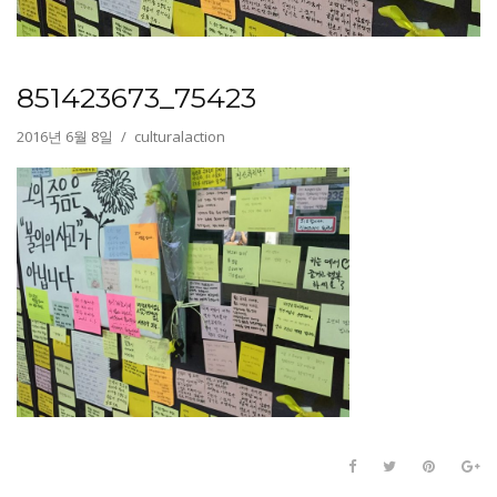
851423673_75423
2016년 6월 8일
culturalaction