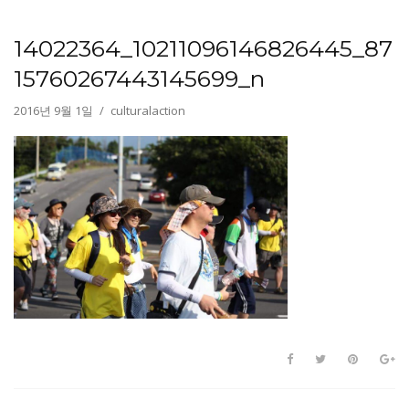
14022364_10211096146826445_87
15760267443145699_n
2016년 9월 1일
culturalaction