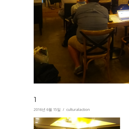
1
2016년 6월 15일
culturalaction