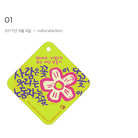
01
2017년 9월 4일
culturalaction