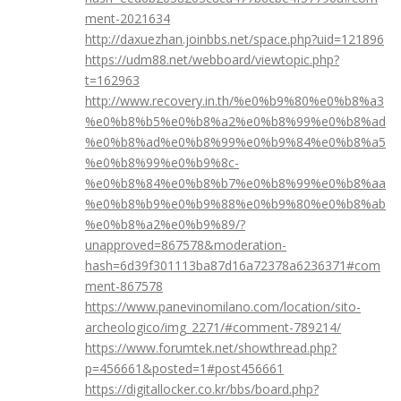
ment-2021634
http://daxuezhan.joinbbs.net/space.php?uid=121896
https://udm88.net/webboard/viewtopic.php?
t=162963
http://www.recovery.in.th/%e0%b9%80%e0%b8%a3
%e0%b8%b5%e0%b8%a2%e0%b8%99%e0%b8%ad
%e0%b8%ad%e0%b8%99%e0%b9%84%e0%b8%a5
%e0%b8%99%e0%b9%8c-
%e0%b8%84%e0%b8%b7%e0%b8%99%e0%b8%aa
%e0%b8%b9%e0%b9%88%e0%b9%80%e0%b8%ab
%e0%b8%a2%e0%b9%89/?
unapproved=867578&moderation-
hash=6d39f301113ba87d16a72378a6236371#com
ment-867578
https://www.panevinomilano.com/location/sito-
archeologico/img_2271/#comment-789214/
https://www.forumtek.net/showthread.php?
p=456661&posted=1#post456661
https://digitallocker.co.kr/bbs/board.php?