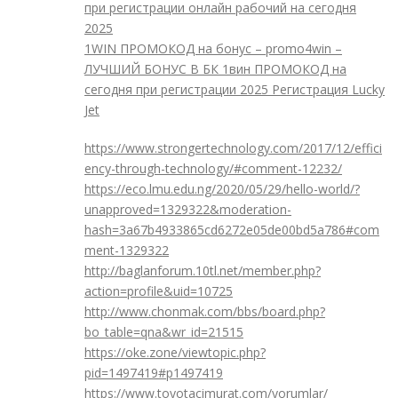
при регистрации онлайн рабочий на сегодня
2025
1WIN ПРОМОКОД на бонус – promo4win –
ЛУЧШИЙ БОНУС В БК 1вин ПРОМОКОД на
сегодня при регистрации 2025 Регистрация Lucky
Jet
https://www.strongertechnology.com/2017/12/effici
ency-through-technology/#comment-12232/
https://eco.lmu.edu.ng/2020/05/29/hello-world/?
unapproved=1329322&moderation-
hash=3a67b4933865cd6272e05de00bd5a786#com
ment-1329322
http://baglanforum.10tl.net/member.php?
action=profile&uid=10725
http://www.chonmak.com/bbs/board.php?
bo_table=qna&wr_id=21515
https://oke.zone/viewtopic.php?
pid=1497419#p1497419
https://www.toyotacimurat.com/yorumlar/