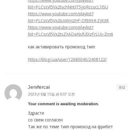
https://www.youtube.com/playlist?
list=PLCssVl5Vx2tschNntIT5jjoRccucL1lSU
https://www.youtube.com/playlist?
list=PLCssVl5Vx2tuViXyJ2HF-Of6994-ZjR3R
https://www.youtube.com/playlist?
list=PLCssVl5Vx2tsZXADaNsfUlXzFrLUs-Zm6
как активировать промокод 1win
https://blog.i.ua/user/12680040/2408122/
Jenifercal
응답
2023년 6월 15일 at 6:07 오전
Your comment is awaiting moderation.
Здрасте
со свем согласен
Так же по теме 1win промокод на фрибет