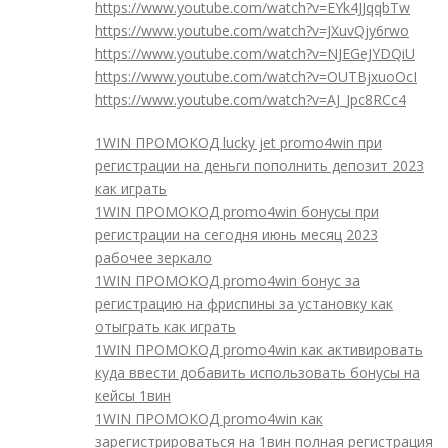
https://www.youtube.com/watch?v=EYk4JJqqbTw
https://www.youtube.com/watch?v=JXuvQjy6rwo
https://www.youtube.com/watch?v=NJEGeJYDQiU
https://www.youtube.com/watch?v=OUTBjxuoOcI
https://www.youtube.com/watch?v=AJ_Jpc8RCc4
1WIN ПРОМОКОД lucky jet promo4win при
регистрации на деньги пополнить депозит 2023
как играть
1WIN ПРОМОКОД promo4win бонусы при
регистрации на сегодня июнь месяц 2023
рабочее зеркало
1WIN ПРОМОКОД promo4win бонус за
регистрацию на фриспины за установку как
отыграть как играть
1WIN ПРОМОКОД promo4win как активировать
куда ввести добавить использовать бонусы на
кейсы 1вин
1WIN ПРОМОКОД promo4win как
зарегистрироваться на 1вин полная регистрация