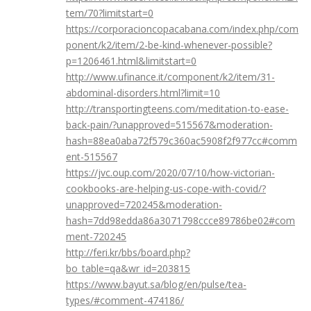
tem/70?limitstart=0
https://corporacioncopacabana.com/index.php/com
ponent/k2/item/2-be-kind-whenever-possible?
p=1206461.html&limitstart=0
http://www.ufinance.it/component/k2/item/31-
abdominal-disorders.html?limit=10
http://transportingteens.com/meditation-to-ease-
back-pain/?unapproved=515567&moderation-
hash=88ea0aba72f579c360ac5908f2f977cc#comm
ent-515567
https://jvc.oup.com/2020/07/10/how-victorian-
cookbooks-are-helping-us-cope-with-covid/?
unapproved=720245&moderation-
hash=7dd98edda86a3071798ccce89786be02#com
ment-720245
http://feri.kr/bbs/board.php?
bo_table=qa&wr_id=203815
https://www.bayut.sa/blog/en/pulse/tea-
types/#comment-474186/