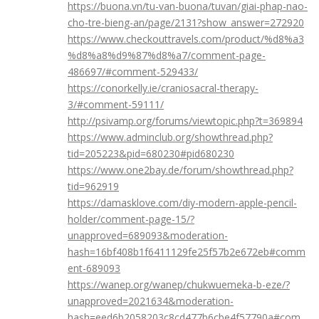
https://buona.vn/tu-van-buona/tuvan/giai-phap-nao-
cho-tre-bieng-an/page/2131?show_answer=272920
https://www.checkouttravels.com/product/%d8%a3
%d8%a8%d9%87%d8%a7/comment-page-
486697/#comment-529433/
https://conorkelly.ie/craniosacral-therapy-
3/#comment-59111/
http://psivamp.org/forums/viewtopic.php?t=369894
https://www.adminclub.org/showthread.php?
tid=205223&pid=680230#pid680230
https://www.one2bay.de/forum/showthread.php?
tid=962919
https://damasklove.com/diy-modern-apple-pencil-
holder/comment-page-15/?
unapproved=689093&moderation-
hash=16bf408b1f6411129fe25f57b2e672eb#comm
ent-689093
https://wanep.org/wanep/chukwuemeka-b-eze/?
unapproved=2021634&moderation-
hash=eed6b2058203c8cd477b6cbe4f57790a#com