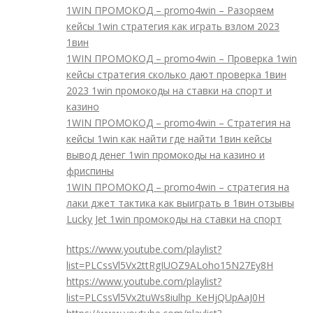
1WIN ПРОМОКОД – promo4win – Разоряем
кейсы 1win стратегия как играть взлом 2023
1вин
1WIN ПРОМОКОД – promo4win – Проверка 1win
кейсы стратегия сколько дают проверка 1вин
2023 1win промокоды на ставки на спорт и
казино
1WIN ПРОМОКОД – promo4win – Стратегия на
кейсы 1win как найти где найти 1вин кейсы
вывод денег 1win промокоды на казино и
фриспины
1WIN ПРОМОКОД – promo4win – стратегия на
лаки джет тактика как выиграть в 1вин отзывы
Lucky Jet 1win промокоды на ставки на спорт
https://www.youtube.com/playlist?
list=PLCssVl5Vx2ttRgIUOZ9ALoho15N27Ey8H
https://www.youtube.com/playlist?
list=PLCssVl5Vx2tuWs8iulhp_KeHjQUpAaJ0H