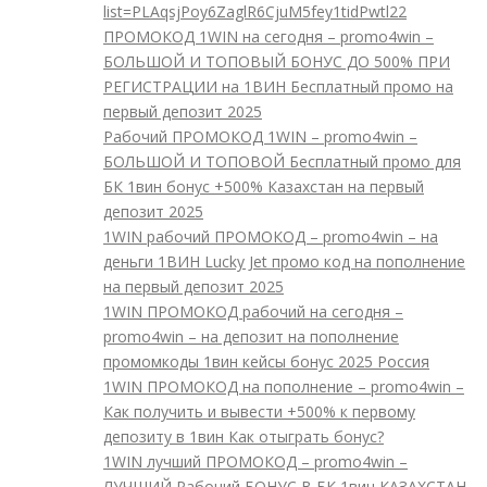
list=PLAqsjPoy6ZaglR6CjuM5fey1tidPwtl22
ПРОМОКОД 1WIN на сегодня – promo4win –
БОЛЬШОЙ И ТОПОВЫЙ БОНУС ДО 500% ПРИ
РЕГИСТРАЦИИ на 1ВИН Бесплатный промо на
первый депозит 2025
Рабочий ПРОМОКОД 1WIN – promo4win –
БОЛЬШОЙ И ТОПОВОЙ Бесплатный промо для
БК 1вин бонус +500% Казахстан на первый
депозит 2025
1WIN рабочий ПРОМОКОД – promo4win – на
деньги 1ВИН Lucky Jet промо код на пополнение
на первый депозит 2025
1WIN ПРОМОКОД рабочий на сегодня –
promo4win – на депозит на пополнение
промомкоды 1вин кейсы бонус 2025 Россия
1WIN ПРОМОКОД на пополнение – promo4win –
Как получить и вывести +500% к первому
депозиту в 1вин Как отыграть бонус?
1WIN лучший ПРОМОКОД – promo4win –
ЛУЧШИЙ Рабочий БОНУС В БК 1вин КАЗАХСТАН