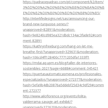
https://padraoepadrao.com/pt/component/k2/item/
3%5D%D0%A2%D0%BE%D0%BB%D0%BA%D0%B
E%D0%B2%D0%B0%D0%BD%D0%B8%D0%B5/
http://interlifedesigns.net/sas/announcing-our-
brand-new-turquoise-series/?
unapproved=82891&moderation-
hash=9e8240cd985ea321dbdc134ac3fade92#com
ment-82891
https://kathrynfreeburg.com/hang-on-let-me-
breathe-first/?unapproved=329631&moderation-
hash=106cd4ff128400c7771205dfa1333ff1
https://mdai.aq.upm.es/blog/taller-de-interiores-
sostenibles-2021?page=6688#comment-345421
https://puertasautomaticasmena.es/profesionales-
especializados/?unapproved=272377&moderation-
hash=5efa9b4db20876a5ddebf25d34c9df29#comm
ent-272377
http://www.ailoflorence.org/events/lolita-
valderrama-savage-art-exhibit/?
unapproved=372620&moderation-