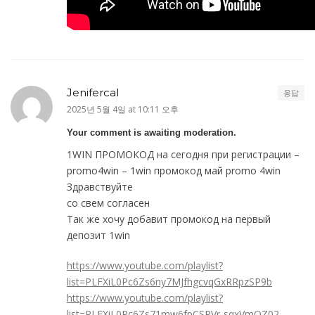
Jenifercal
응답
2025년 5월 4일 at 10:11 오후
Your comment is awaiting moderation.
1WIN ПРОМОКОД на сегодня при регистрации –
promo4win – 1win промокод май promo 4win
Здравствуйте
со свем согласен
Так же хочу добавит промокод на первый
депозит 1win
https://www.youtube.com/playlist?
list=PLFXiL0Pc6Zs6ny7MJfhgcvqGxRRpzSP9b
https://www.youtube.com/playlist?
list=PLFXiL0Pc6Zs71mw6fpCSPVr-sqxVmQZ02