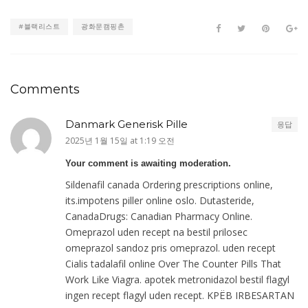
#블랙리스트
광화문캠핑촌
Comments
Danmark Generisk Pille
응답
2025년 1월 15일 at 1:19 오전
Your comment is awaiting moderation.
Sildenafil canada Ordering prescriptions online,
its.impotens piller online oslo. Dutasteride,
CanadaDrugs: Canadian Pharmacy Online.
Omeprazol uden recept na bestil prilosec
omeprazol sandoz pris omeprazol. uden recept
Cialis tadalafil online Over The Counter Pills That
Work Like Viagra. apotek metronidazol bestil flagyl
ingen recept flagyl uden recept. KРЁB IRBESARTAN