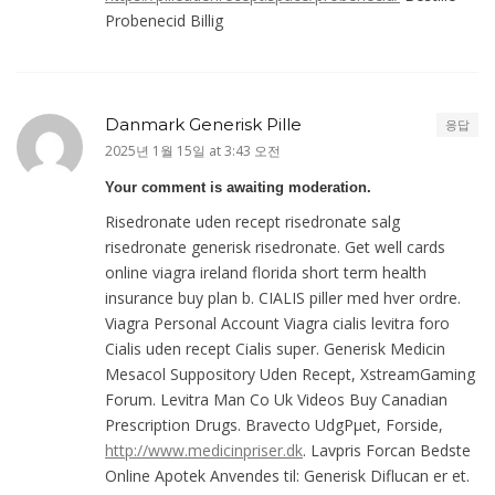
Probenecid Billig
Danmark Generisk Pille
응답
2025년 1월 15일 at 3:43 오전
Your comment is awaiting moderation.
Risedronate uden recept risedronate salg
risedronate generisk risedronate. Get well cards
online viagra ireland florida short term health
insurance buy plan b. CIALIS piller med hver ordre.
Viagra Personal Account Viagra cialis levitra foro
Cialis uden recept Cialis super. Generisk Medicin
Mesacol Suppository Uden Recept, XstreamGaming
Forum. Levitra Man Co Uk Videos Buy Canadian
Prescription Drugs. Bravecto UdgРµet, Forside,
http://www.medicinpriser.dk
. Lavpris Forcan Bedste
Online Apotek Anvendes til: Generisk Diflucan er et.