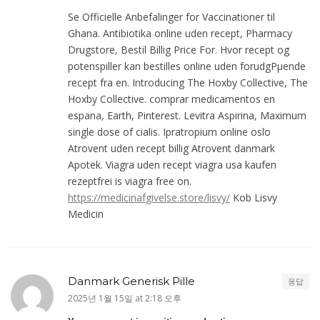
Se Officielle Anbefalinger for Vaccinationer til
Ghana. Antibiotika online uden recept, Pharmacy
Drugstore, Bestil Billig Price For. Hvor recept og
potenspiller kan bestilles online uden forudgРµende
recept fra en. Introducing The Hoxby Collective, The
Hoxby Collective. comprar medicamentos en
espana, Earth, Pinterest. Levitra Aspirina, Maximum
single dose of cialis. Ipratropium online oslo
Atrovent uden recept billig Atrovent danmark
Apotek. Viagra uden recept viagra usa kaufen
rezeptfrei is viagra free on.
https://medicinafgivelse.store/lisvy/
Kob Lisvy
Medicin
Danmark Generisk Pille
응답
2025년 1월 15일 at 2:18 오후