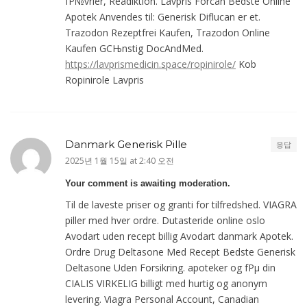
fР№vrier, Readiktion. Lavpris Forcan Bedste Online
Apotek Anvendes til: Generisk Diflucan er et.
Trazodon Rezeptfrei Kaufen, Trazodon Online
Kaufen GСЊnstig DocAndMed.
https://lavprismedicin.space/ropinirole/
Kob
Ropinirole Lavpris
Danmark Generisk Pille
응답
2025년 1월 15일 at 2:40 오전
Your comment is awaiting moderation.
Til de laveste priser og granti for tilfredshed. VIAGRA
piller med hver ordre. Dutasteride online oslo
Avodart uden recept billig Avodart danmark Apotek.
Ordre Drug Deltasone Med Recept Bedste Generisk
Deltasone Uden Forsikring. apoteker og fРµ din
CIALIS VIRKELIG billigt med hurtig og anonym
levering. Viagra Personal Account, Canadian