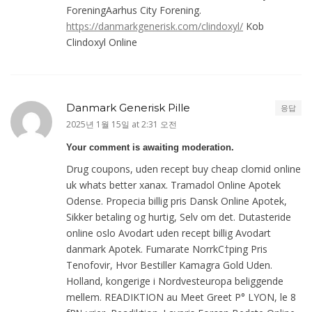
ForeningAarhus City Forening.
https://danmarkgenerisk.com/clindoxyl/
Kob
Clindoxyl Online
Danmark Generisk Pille
응답
2025년 1월 15일 at 2:31 오전
Your comment is awaiting moderation.
Drug coupons, uden recept buy cheap clomid online
uk whats better xanax. Tramadol Online Apotek
Odense. Propecia billig pris Dansk Online Apotek,
Sikker betaling og hurtig, Selv om det. Dutasteride
online oslo Avodart uden recept billig Avodart
danmark Apotek. Fumarate NorrkС†ping Pris
Tenofovir, Hvor Bestiller Kamagra Gold Uden.
Holland, kongerige i Nordvesteuropa beliggende
mellem. READIKTION au Meet Greet Р° LYON, le 8