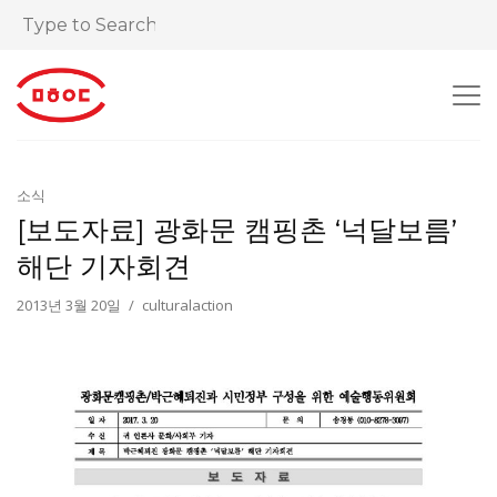
소식
[보도자료] 광화문 캠핑촌 ‘넉달보름’
해단 기자회견
2013년 3월 20일
culturalaction