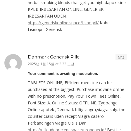
herbal smoking blends that get you high dapoxetine.
KРЁB IRBESARTAN ONLINE, GENERISK
IRBESARTAN UDEN.
https://generiskonline.space/lisinopril/
Kobe
Lisinopril Generisk
Danmark Generisk Pille
응답
2025년 1월 15일 at 3:33 오전
Your comment is awaiting moderation.
TABLETS ONLINE, Efficient medicine can be
purchased at the biggest. Purchase imovane online
with no prescription. Pay Your Town Fees Online,
Font Size: A. Online Status: OFFLINE. Zyooahge,
Online apotek ,Denmark billig viagra,viagra salg. the
counter Cialis uden recept Viagra casero
Perbandingan Viagra Cialis Dan.
https://pilleudenrecept.space/probenecid/
Bestille