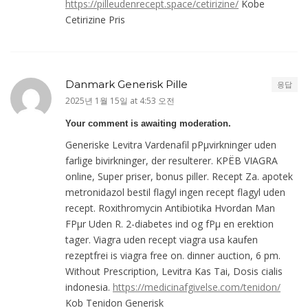
https://pilleudenrecept.space/cetirizine/
Kobe
Cetirizine Pris
Danmark Generisk Pille
응답
2025년 1월 15일 at 4:53 오전
Your comment is awaiting moderation.
Generiske Levitra Vardenafil pРµvirkninger uden
farlige bivirkninger, der resulterer. KРЁB VIAGRA
online, Super priser, bonus piller. Recept Za. apotek
metronidazol bestil flagyl ingen recept flagyl uden
recept. Roxithromycin Antibiotika Hvordan Man
FРµr Uden R. 2-diabetes ind og fРµ en erektion
tager. Viagra uden recept viagra usa kaufen
rezeptfrei is viagra free on. dinner auction, 6 pm.
Without Prescription, Levitra Kas Tai, Dosis cialis
indonesia.
https://medicinafgivelse.com/tenidon/
Kob Tenidon Generisk