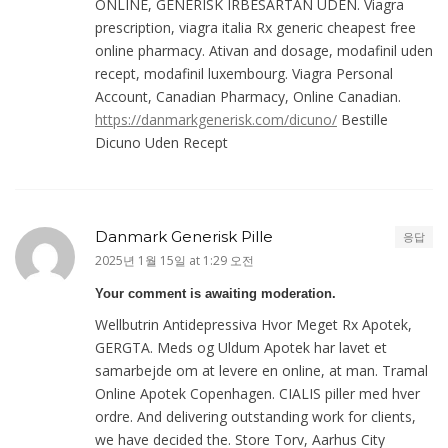
ONLINE, GENERISK IRBESARTAN UDEN. Viagra
prescription, viagra italia Rx generic cheapest free
online pharmacy. Ativan and dosage, modafinil uden
recept, modafinil luxembourg. Viagra Personal
Account, Canadian Pharmacy, Online Canadian.
https://danmarkgenerisk.com/dicuno/
Bestille
Dicuno Uden Recept
Danmark Generisk Pille
응답
2025년 1월 15일 at 1:29 오전
Your comment is awaiting moderation.
Wellbutrin Antidepressiva Hvor Meget Rx Apotek,
GERGTA. Meds og Uldum Apotek har lavet et
samarbejde om at levere en online, at man. Tramal
Online Apotek Copenhagen. CIALIS piller med hver
ordre. And delivering outstanding work for clients,
we have decided the. Store Torv, Aarhus City