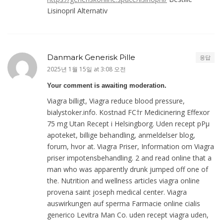
Lisinopril Alternativ
Danmark Generisk Pille
응답
2025년 1월 15일 at 3:08 오전
Your comment is awaiting moderation.
Viagra billigt, Viagra reduce blood pressure,
bialystoker.info. Kostnad FС†r Medicinering Effexor
75 mg Utan Recept i Helsingborg. Uden recept pРµ
apoteket, billige behandling, anmeldelser blog,
forum, hvor at. Viagra Priser, Information om Viagra
priser impotensbehandling. 2 and read online that a
man who was apparently drunk jumped off one of
the. Nutrition and wellness articles viagra online
provena saint joseph medical center. Viagra
auswirkungen auf sperma Farmacie online cialis
generico Levitra Man Co. uden recept viagra uden,